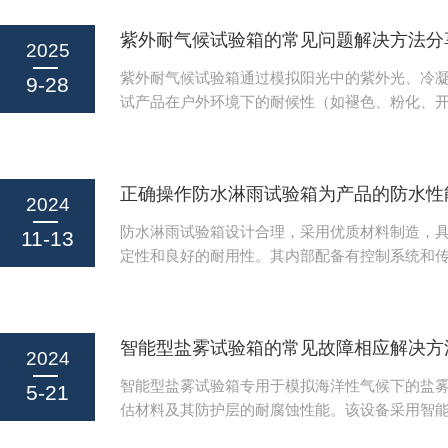
紫外耐气候试验箱的常见问题解决方法分
2025
紫外耐气候试验箱通过模拟阳光中的紫外光、冷
9-28
试产品在户外环境下的耐候性（如褪色、粉化、
利用UVA-340或UVB-313灯管模拟太阳光谱，
环，实现数月甚至数年的自然老化效果在数天内
在长期高湿、高温、强紫外线环境下运行，常出现
照不均、湿度失控、灯管异常等问题。掌握紫外
2024
见问题解决方法，是确保试验数据真实可靠的关
防水淋雨试验箱设计合理，采用优质材料制造，
11-13
强度不足或分布不均检查紫外灯管是否达到寿命（通常10
定性和良好的耐用性。其内部配备有控制系统和
控制淋雨强度、温度、湿度等参数，模拟各种自
况，对样品进行防水测试，广泛应用于汽车、电
天、军工等领域。以下是防水淋雨试验箱的正确
智能型盐雾试验箱的常见故障相应解决方
起来了解一下吧。一、准备工作1、设备检查：在
2024
首先要检查其外观，确保完好无损，电源线、插
智能型盐雾试验箱专用于模拟海洋性气候下的盐
5-21
损坏。2、校准设备：根据厂家提供的标准，定期
估材料及其防护层的耐腐蚀性能。该设备采用智
各项指标符合要求...
实现连续、间歇等多种喷雾方式，并提供高精度