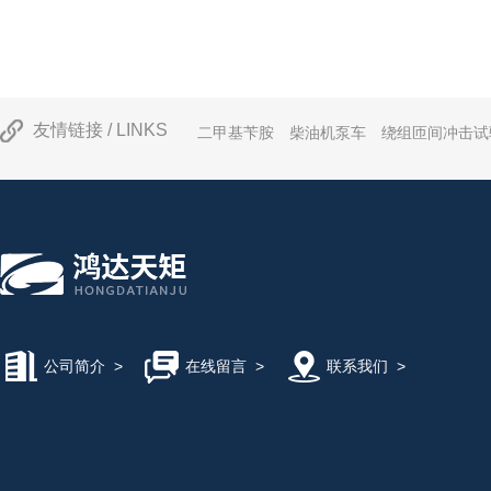
制，确保试验结果的准确性和可靠性，广泛应用
金等行业，为产品质量的提升提供了有力保障。
在长时间运行过程中可能会遇到一些故障，以下
相应解决方法：1、加热系统故障：加热系统故障
法达到设定值或温度波动较大。解决方法包括检
友情链接 / LINKS
二甲基苄胺
柴油机泵车
绕组匝间冲击试
常工作、清洁加热器...
公司简介
>
在线留言
>
联系我们
>