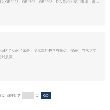
B2423、GB4706、GB4208、DIN等相关家用电器、低压
级试验要求，不适用于GJB150中规定的有风源砂尘试验。
件做防尘及耐尘试验，测试部件包含有车灯、仪表、电气防尘
密封质量。
 末页 跳转到第
页