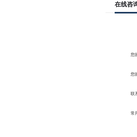
在线咨
您
您
联
常