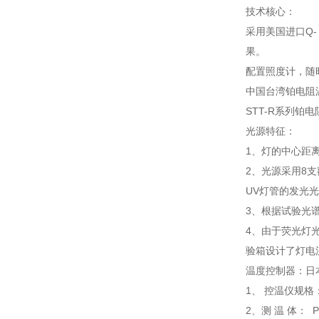
技术核心：
采用美国进口Q-
果。
配置照度计，随
中国台湾铂电阻
STT-R系列铂
光源特征：
1、灯的中心距离
2、光源采用8
UV灯管的发光光
3、根据试验光谱
4、由于荧光灯光
验箱设计了灯电
温度控制器：日本
1、 控温仪规格：
2、测 温 体： 