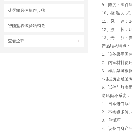
9、照度：组件
盐雾箱具体操作步骤
10、控 温 方 
11、风 速：2~
智能盐雾试验箱构造
12、波 长：UVB
13、光 源：美国
查看全部
产品结构特点：
1、设备采用国
2、内室材料使用
3、样品
4根据历史经验
5、试件与灯表面
送风循环系统：
1、日本进口蜗
2、不锈钢多翼
3、单循环
4、设备自身产