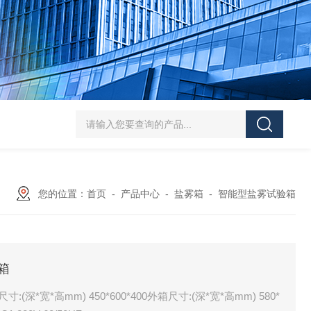
HT/SC-800砂尘试验机厂家
HT/GDSJ-80天津小型高低温交变湿热试验
您的位置：
首页
-
产品中心
-
盐雾箱
-
智能型盐雾试验箱
验箱
:(深*宽*高mm) 450*600*400外箱尺寸:(深*宽*高mm) 580*