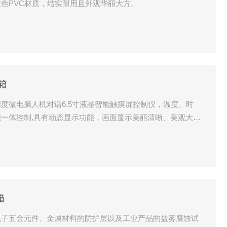
色PVC材质，结实耐用且外观华丽大方。
验箱
度微电脑人机对话6.5寸液晶智能触摸屏控制仪，温度、时
一体控制,具有动态显示功能，画面显示美丽清晰、美观大
器、整体温度误差±0.1℃
箱
电子五金元件、金属材料的防护层以及工业产品的盐雾腐蚀试