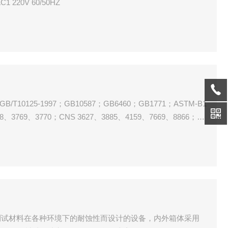
 220V 60/50HZ
T10125-1997；GB10587；GB6460；GB1771；ASTM-B1
68、3769、3770；CNS 3627、3885、4159、7669、8866；JI
00、Z-2371等标准。
测试材料在各种环境下的耐蚀性而设计的设备，内外箱体采用