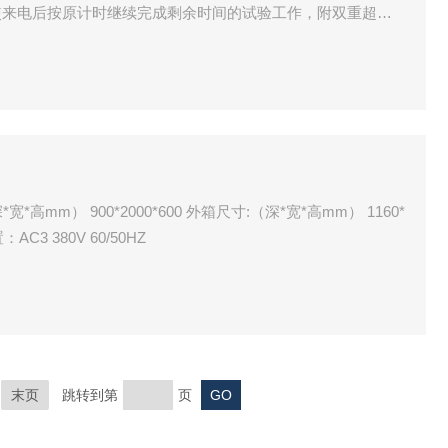
使来电后按原计时继续完成剩余时间的试验工作，附双重超温
。
*高mm） 900*2000*600 外箱尺寸:（深*宽*高mm） 1160*
AC3 380V 60/50HZ
末页
跳转到第
页