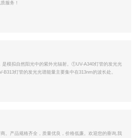
优质服务！
，是模拟自然阳光中的紫外光辐射。①UV-A340灯管的发光光
V-B313灯管的发光光谱能量主要集中在313nm的波长处。
商。产品规格齐全，质量优良，价格低廉。欢迎您的垂询,我