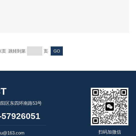
 末页 跳转到第
页
T
阳区东四环南路53号
57926051
扫码加微信
ju@163.com