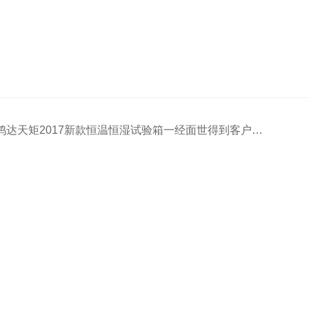
鸿达天矩2017新款恒温恒湿试验箱一经面世得到客户广泛赞誉