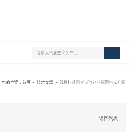
HT/SC-800砂尘试验机厂家
HT/GDSJ-80天津小型高低温交变湿热试验
您的位置：
首页
-
技术文章
-
线性快速温变试验箱的应用特点介绍
返回列表