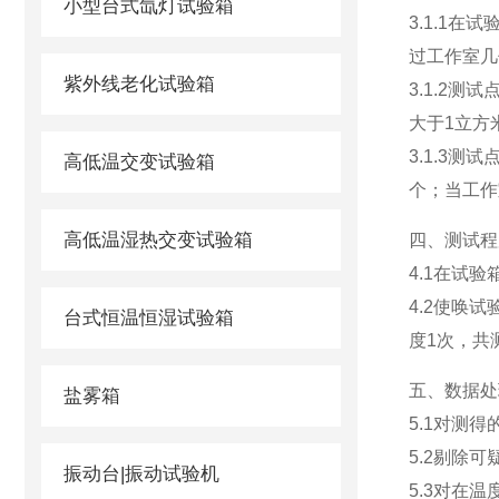
小型台式氙灯试验箱
3.1.1
过工作室几
紫外线老化试验箱
3.1.2
大于1立方
3.1.3
高低温交变试验箱
个；当工作
高低温湿热交变试验箱
四、测试程
4.1在试
4.2使唤
台式恒温恒湿试验箱
度1次，共
五、数据处
盐雾箱
5.1对测
5.2剔除可
振动台|振动试验机
5.3对在