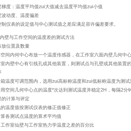
度梯度：温度平均值zui大值减去温度平均值zui小值
温度波动度、温度偏差
箱控制仪表的设定值与中心测试值之差应满足容许偏差要求。
内壁与工作空间的温度差的测试方法
点布放位置及数量
在工作空间内何中心布放一个温度传感器，在工作室六面内壁几何中
若工作室内壁中心有引线孔或其他装置，则测试点与孔壁或其他装置的
序
在试验箱温度可调范围内，选用zui高标称温度和zui低标称温度为测
在工作用空间几何中心点的温度*次达到测试温度并稳定2H，每隔2
结果的计算与评定
将测试的温度值按测试仪表的修正值修正
分别计算各测试点温度的算术平均值
计算出工作室仙壁与工作室热力学温度之差的百分比