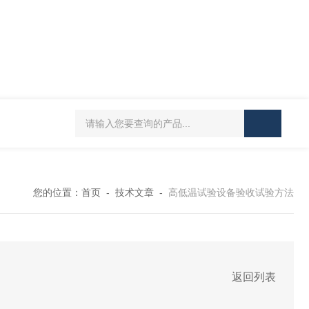
HT/SC-800砂尘试验机厂家
HT/GDSJ-80天津小型高低温交变湿热试验
您的位置：
首页
-
技术文章
-
高低温试验设备验收试验方法
返回列表