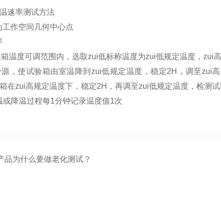
温速率测试方法
点为工作空间几何中心点
序
试验箱温度可调范围内，选取zui低标称温度为zui低规定温度，zui
开启冷源，使试验箱由室温降到zui低规定温度，稳定2H，调至zu
箱在zui高规定温度下，稳定2H，再调至zui低规定温度，检测
在升温或降温过程每1分钟记录温度值1次
产品为什么要做老化测试？