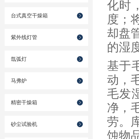
化时
台式真空干燥箱
度；
却盘
紫外线灯管
的湿
氙弧灯
基于
动，
马弗炉
毛发
精密干燥箱
净，
劳。
砂尘试验机
蚀物