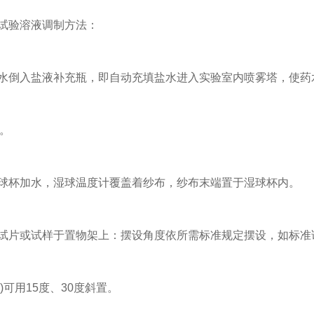
试验溶液调制方法：
水倒入盐液补充瓶，即自动充填盐水进入实验室内喷雾塔，使药
。
球杯加水，湿球温度计覆盖着纱布，纱布末端置于湿球杯内。
片或试样于置物架上：摆设角度依所需标准规定摆设，如标准试
)可用15度、30度斜置。