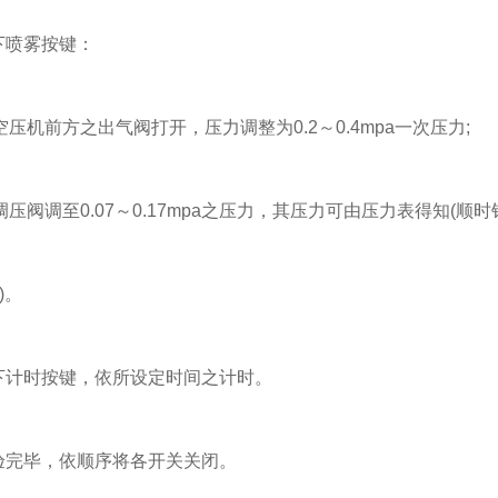
下喷雾按键：
机前方之出气阀打开，压力调整为0.2～0.4mpa一次压力;
阀调至0.07～0.17mpa之压力，其压力可由压力表得知(顺
。
计时按键，依所设定时间之计时。
验完毕，依顺序将各开关关闭。