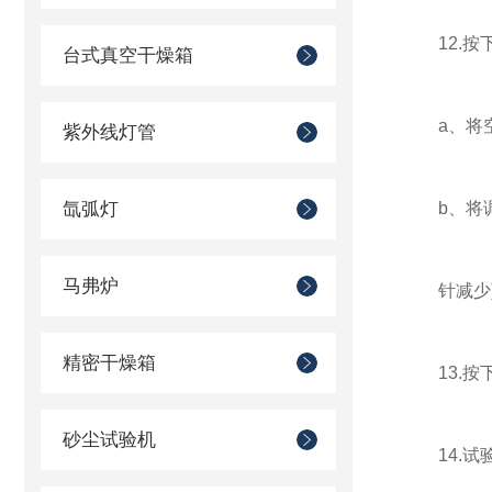
12.按
台式真空干燥箱
a、将空压
紫外线灯管
氙弧灯
b、将调压
马弗炉
针减少)
精密干燥箱
13.按下
砂尘试验机
14.试