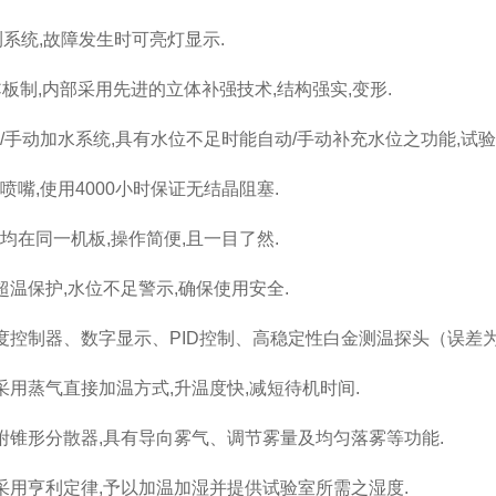
系统,故障发生时可亮灯显示.
VC板制,内部采用先进的立体补强技术,结构强实,变形.
动/手动加水系统,具有水位不足时能自动/手动补充水位之功能,试验
喷嘴,使用4000小时保证无结晶阻塞.
表均在同一机板,操作简便,且一目了然.
重超温保护,水位不足警示,确保使用安全.
温度控制器、数字显示、PID控制、高稳定性白金测温探头（误差为0
室采用蒸气直接加温方式,升温度快,减短待机时间.
塔附锥形分散器,具有导向雾气、调节雾量及均匀落雾等功能.
桶采用亨利定律,予以加温加湿并提供试验室所需之湿度.