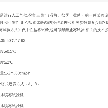
是进行人工气候环境"三防"（湿热、盐雾、霉菌）的一种试验
性和可靠性.那么盐雾试验箱的操作原理和相关参数是多少呢?我们可
 盐雾试验方法》做中性盐雾试验,也可做醋酸盐雾试验.相关的技术参
5-50℃/47-63
:±0.5℃
度:±2℃
1-2ml/80cm2·h
式:塔式喷雾方式（A、B）
盐水喷雾试验机.
盐水喷雾试验机.