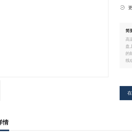
简
高
盘
的
线
详情