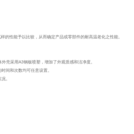
试样的性能予以比较，从而确定产品或零部件的耐高温老化之性能。
。
，箱体外壳采用A3钢板喷塑，增加了外观质感和洁净度。
的时间和次数均可任意设置。
状况。