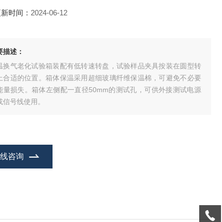
更新时间：
2024-06-12
要描述：
温换气老化试验箱装配有低转速转盘，试验样品夹具按装在圆型转
上合适的位置。箱体保温采用超细玻璃纤维保温棉，可避免不必要
能量损失。箱体左侧配一直径50mm的测试孔，可供外接测试电源
或信号线使用。
在线咨询