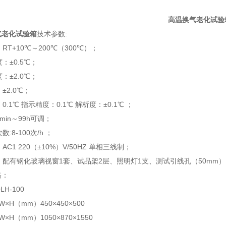
高温换气老化试验
气老化试验箱
技术参数:
：RT+10℃～200℃（300℃）；
度：±0.5℃；
度：±2.0℃；
±2.0℃；
0.1℃ 指示精度：0.1℃ 解析度：±0.1℃ ；
min～99h可调；
数:8-100次/h ；
：AC1 220（±10%）V/50HZ 单相三线制；
置：配有钢化玻璃视窗1套、试品架2层、照明灯1支、测试引线孔（50mm）
规格：
LH-100
×H（mm）450×450×500
×H（mm）1050×870×1550