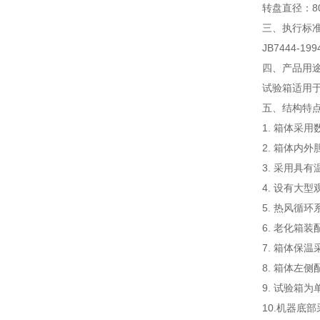
转盘直径：8
三、
执行标准
JB7444-199
四、产品用途
试验箱适用
五、结构特
1. 箱体采
2. 箱体内
3. 采用具
4. 设有大
5. 热风循
6. 老化箱
7. 箱体保
8. 箱体左
9. 试验箱
10.机器底