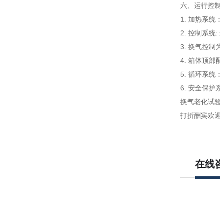
六、
运
1. 加热系
2. 控制系统
3. 换气控
4. 箱体顶
5. 循环系
6. 安全保
换气老化试验
打折酬宾欢
在线