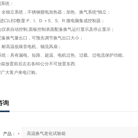
行控制系统：
统：全独立系统，不锈钢翅电加热器；加热、换气系统*独立；
: 进口LED数显 P、I、D ＋S、S、R.微电脑集成控制器；
制为仪表自动控制,面板控制表面配备换气运行显示及停止显示；
部配备换气量出口，可预先调节换气出口大小；
统：耐高温低噪音电机、轴流风扇；
护系统：具有漏电、短路、超温、电机过热、过载、过电流保护功能。
箱放置前后左右各80公分不可放置东西;
迎广大客户来电订购。
咨询
产品：