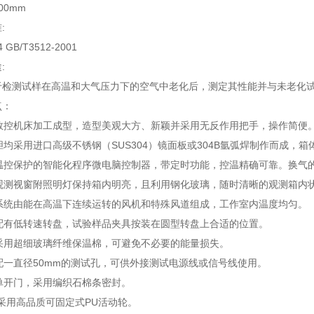
00mm
:
4 GB/T3512-2001
:
于检测试样在高温和大气压力下的空气中老化后，测定其性能并与未老化
点：
用数控机床加工成型，造型美观大方、新颖并采用无反作用把手，操作简便
外胆均采用进口高级不锈钢（SUS304）镜面板或304B氩弧焊制作而成
有温控保护的智能化程序微电脑控制器，带定时功能，控温精确可靠。换气
型观测视窗附照明灯保持箱内明亮，且利用钢化玻璃，随时清晰的观测箱内
环系统由能在高温下连续运转的风机和特殊风道组成，工作室内温度均匀。
装配有低转速转盘，试验样品夹具按装在圆型转盘上合适的位置。
温采用超细玻璃纤维保温棉，可避免不必要的能量损失。
侧配一直径50mm的测试孔，可供外接测试电源线或信号线使用。
为单开门，采用编织石棉条密封。
部采用高品质可固定式PU活动轮。