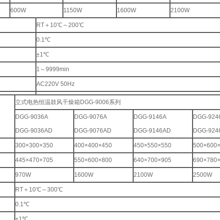
600W
1150W
1600W
2100W
RT＋10℃～200℃
0.1℃
±1℃
1～9999min
AC220V 50Hz
2块
立式电热恒温鼓风干燥箱DGG-9006系列
5℃-40℃
DGG-9036A
DGG-9076A
DGG-9146A
DGG-924
DGG-9036AD
DGG-9076AD
DGG-9146AD
DGG-924
300×300×350
400×400×450
450×550×550
500×600
445×470×705
550×600×800
640×700×905
690×780
970W
1600W
2100W
2500W
RT＋10℃～300℃
0.1℃
±1℃