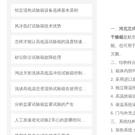
恒定湿热试验箱设备选择基本原则
风冷氙灯试验箱技术优势
一、
河北立
干燥箱
是航
怎样才能让高低温试验箱的温度快速进入稳定状态呢
能。也可用
灭菌。
砂尘防尘试验箱故障处理
二、结构特
1. 箱体内
鸿达天矩浅谈高低温冲击试验箱控制系统
2. 采用进
3. 独立限
浅谈高低温交变湿热试验箱在使用过程中应注意的事项
4. 高温烘
分析盐雾试验箱盐雾试验的产生
5. 保温系
6. 门与外
人工加速老化试验Z关心的是哪些问题？
三、
系统结
1. 加热系