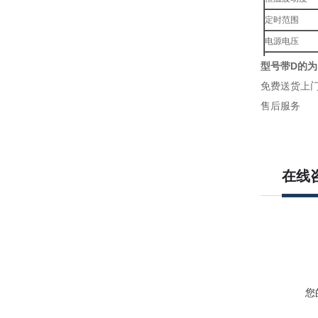
定时范围
电源电压
载物托架
型号带
D
的为
工作环境
免费送货上
售后服务
在线
您