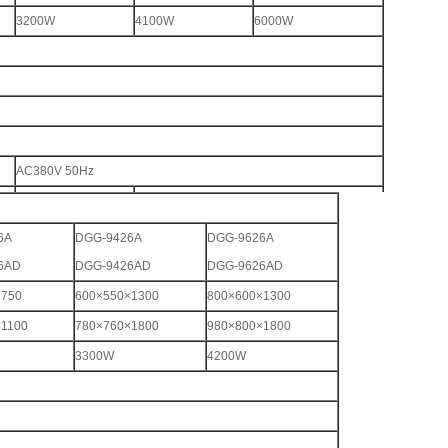
3200W
4100W
6000W
AC380V 50Hz
3块
4块
6A
DGG-9426A
DGG-9626A
6AD
DGG-9426AD
DGG-9626AD
×750
600×550×1300
800×600×1300
×1100
780×760×1800
980×800×1800
3300W
4200W