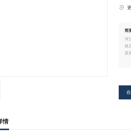
简
河
状
采
详情