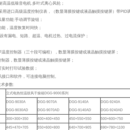
统:耐高温低噪音电机.多叶式离心风轮；
统:采用进口高级温度控制仪表，（数显薄膜按键或液晶触摸按键屏）带PI
）风量功能:手动调节旋钮；
时功能，温度恢复时间快；
护: 设有漏电、短路、超温、电机过热、过电流保护；
程序温度控制器（三十段可编程），数显薄膜按键或液晶触摸按键屏；
温控制器，数显薄膜按键或液晶触摸按键屏；
，可实时打印试验数据；
85通讯接口和软件，可连接电脑控制。
术参数:
立式电热恒温鼓风干燥箱DGG-9000系列
DGG-9030A
DGG-9070A
DGG-9140A
DGG-9240A
DGG-9030AD
DGG-9070AD
DGG-9140AD
DGG-9240AD
300×300×350
400×400×450
450×550×550
500×600×750
445×470×705
550×600×800
640×700×905
690×780×1100