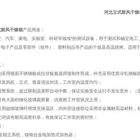
河北立式鼓风干燥
式鼓风干燥箱
产品用途：
空、汽车、家电、实验室、科研等领域*的测试设备，用于测试和确定电工
于电子产品及零部件（组件）、塑料制品等产品的干燥及高温烘烤。适用
点：
胆均采用镜面不锈钢板或拉丝板氩弧焊接制作而成，外壳采用优质冷轧钢板
口原装风机，立式、垂直强迫对流，工作室内温度均匀；
温报警系统，超过限制温度即自动中断，保证实验安全运行不发生意外；（
箱设有大面积钢化玻璃观察窗，供观察工作室状况之用；
统采用超细玻璃纤维填充保温区，内外胆连接部位采用非金属耐高温材料，
壳之间设有耐高温密封条，有效保证工作室的密封性；
构：
统:全独立系统，镍铬合金电加热式加热器；