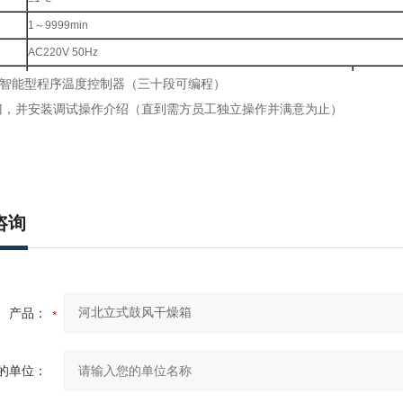
1～9999min
AC220V 50Hz
2块
3块
智能型程序温度控制器（三十段可编程）
5℃-40℃
门，并安装调试操作介绍（直到需方员工独立操作并满意为止）
咨询
产品：
的单位：