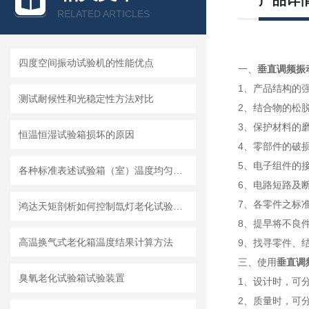
产品详
RELATED ARTICLES
四度空间振动试验机的性能优点
一、
垂直调频振
1、产品结构的
测试耐候性和光稳定性方法对比
2、结合物的松
3、保护材料的
恒温恒湿试验箱损坏的原因
4、零部件的破
5、电子组件的
各种标准表述试验箱（室）温度均匀性的指标及其计算方法
6、电路短路及
7、各零件之标
鸿达天矩剖析如何控制氙灯老化试验箱的辐照强度
8、提早将不良
高温换气式老化箱温度结果计算方法
9、找寻零件、
三、使用
垂直调
臭氧老化试验箱试验装置
1、设计时，可
2、质量时，可