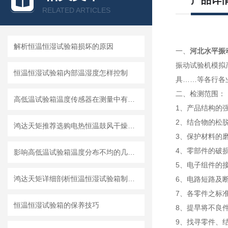
产品详
RELATED ARTICLES
解析恒温恒湿试验箱损坏的原因
一、
河北水平振
振动试验机模拟
恒温恒湿试验箱内部温湿度怎样控制
具……等各行各
二、
检测范围：
高低温试验箱温度传感器在测量中有哪些误差
1、产品结构的
2、结合物的松
鸿达天矩推荐选购电热恒温鼓风干燥箱参考表
3、保护材料的
4、零部件的破
影响高低温试验箱温度分布不均的几个因素
5、电子组件的
鸿达天矩详细剖析恒温恒湿试验箱制冷系统工作原理
6、电路短路及
7、各零件之标
恒温恒湿试验箱的保养技巧
8、提早将不良
9、找寻零件、