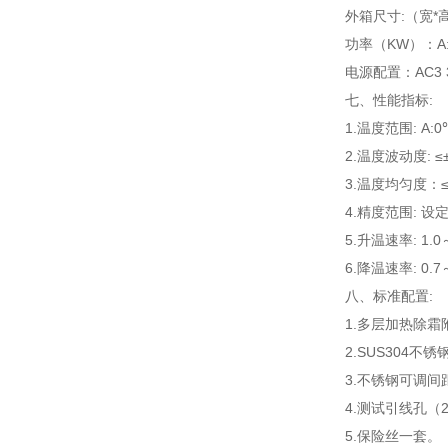
外箱尺寸:（宽*高*
功率（KW）：A:6.0
电源配置：AC3 38
七、性能指标:
1.温度范围: A:
2.温度波动度: ≤±
3.温度均匀度：≤
4.精度范围: 设
5.升温速率: 1.0～
6.降温速率: 0.7～
八、标准配置:
1.多层加热除霜
2.SUS304不
3.不锈钢可调间
4.测试引线孔（
5.保险丝一套。