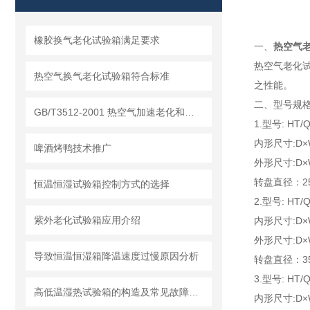
橡胶换气老化试验箱满足要求
一、
热空气
热空气老化
热空气换气老化试验箱符合标准
之性能。
二、型号
GB/T3512-2001 热空气加速老化和耐热试验
1.型号: HT/Q
内形尺寸:D×W
啤酒烤鸭技术推广
外形尺寸:D×W
转盘直径：2
恒温恒湿试验箱控制方式的选择
2.型号: HT/Q
紫外老化试验箱应用介绍
内形尺寸:D×W
外形尺寸:D×W
导致恒温恒湿箱降温速度过慢原因分析
转盘直径：3
3.型号: HT/Q
高低温湿热试验箱的构造及常见故障和排除方法
内形尺寸:D×W