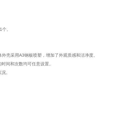
1个。
。
，箱体外壳采用A3钢板喷塑，增加了外观质感和洁净度。
的时间和次数均可任意设置。
状况。