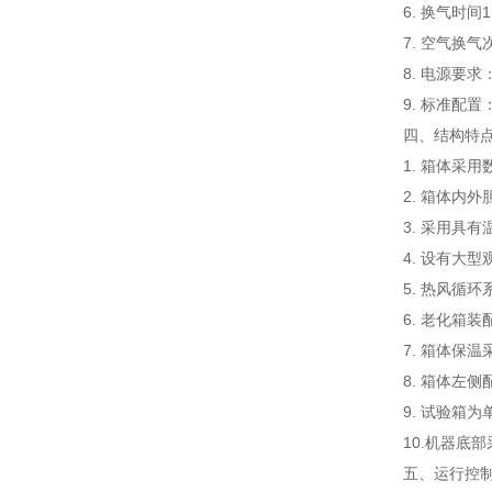
6. 换气时间1
7. 空气换气次
8. 电源要求
9. 标准配
四、结构特
1. 箱体采
2. 箱体内
3. 采用具
4. 设有大
5. 热风循
6. 老化箱
7. 箱体保
8. 箱体左
9. 试验箱
10.机
五、
运