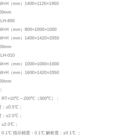
×H（mm）1400×1120×1950
00mm
LH-800
×H（mm）800×1000×1000
×H（mm）1400×1420×2050
00mm
LH-010
×H（mm）1000×1000×1000
×H（mm）1600×1420×2050
00mm
:
：RT+10℃～200℃（300℃）；
度：±0.5℃；
度：±2.0℃；
±2.0℃；
0.1℃ 指示精度：0.1℃ 解析度：±0.1℃ ；