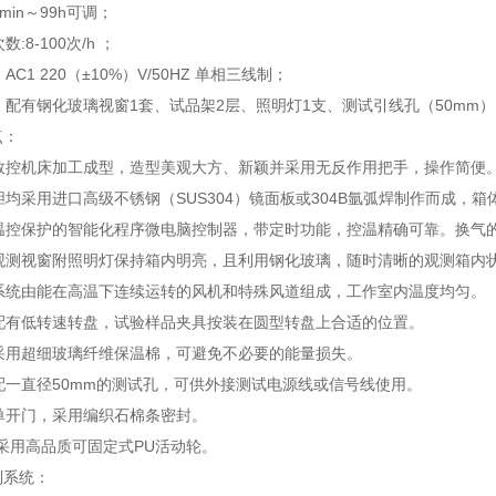
min～99h可调；
数:8-100次/h ；
：AC1 220（±10%）V/50HZ 单相三线制；
置：配有钢化玻璃视窗1套、试品架2层、照明灯1支、测试引线孔（50mm）
点：
用数控机床加工成型，造型美观大方、新颖并采用无反作用把手，操作简便
外胆均采用进口高级不锈钢（SUS304）镜面板或304B氩弧焊制作而成
有温控保护的智能化程序微电脑控制器，带定时功能，控温精确可靠。换气
型观测视窗附照明灯保持箱内明亮，且利用钢化玻璃，随时清晰的观测箱内
环系统由能在高温下连续运转的风机和特殊风道组成，工作室内温度均匀。
装配有低转速转盘，试验样品夹具按装在圆型转盘上合适的位置。
温采用超细玻璃纤维保温棉，可避免不必要的能量损失。
侧配一直径50mm的测试孔，可供外接测试电源线或信号线使用。
为单开门，采用编织石棉条密封。
器底部采用高品质可固定式PU活动轮。
行控制系统：