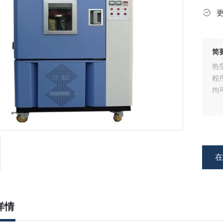
简
热
程
均
详情