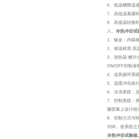
6、低温槽降温速度
7、高低温暴露时间
8、高低温转换时
八、
冷热冲击试
1、钣金：内箱材
2、保温材质:高
3、加热器:鳍片
ON/OFF控制省
4、送风循环系统
5、温度冲击执
6、冷冻系统：压
7、控制系统：韩
脑荧幕上设计程
8、控制方式与特
SSR，使系统
冷热冲击试验箱