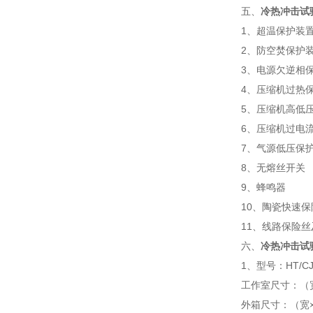
五、
冷热冲击试
1、超温保护装
2、防空焚保护
3、电源欠逆相
4、压缩机过热
5、压缩机高低
6、压缩机过电
7、气源低压保
8、无熔丝开关
9、蜂鸣器
10、陶瓷快速保
11、线路保险
六、
冷热冲击试
1、型号：HT/CJ
工作室尺寸：（宽×
外箱尺寸：（宽×高