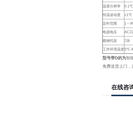
温度分辨率
0.1℃
恒温波动度
±1℃
定时范围
1～9
电源电压
AC22
载物托架
2块
工作环境温度
5℃-
型号带
D
的为
智
免费送货上门，
在线咨