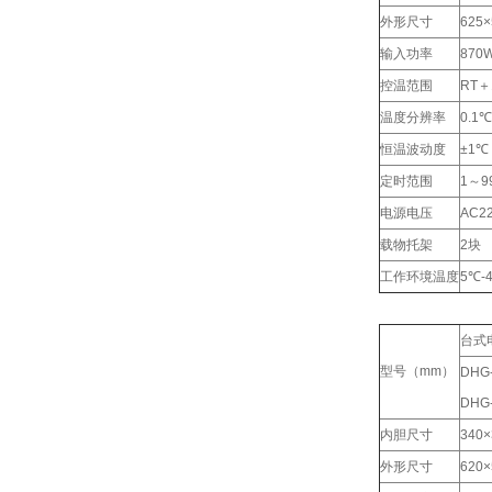
外形尺寸
625×
输入功率
870
控温范围
RT＋
温度分辨率
0.1℃
恒温波动度
±1℃
定时范围
1～9
电源电压
AC22
载物托架
2块
工作环境温度
5℃-
台式
型号（mm）
DHG
DHG
内胆尺寸
340×
外形尺寸
620×