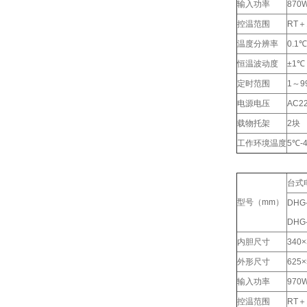
输入功率
870
控温范围
RT＋
温度分辨率
0.1℃
恒温波动度
±1℃
定时范围
1～9
电源电压
AC22
载物托架
2块
工作环境温度
5℃-
台式
型号（mm）
DHG
DHG
内胆尺寸
340×
外形尺寸
625×
输入功率
970
控温范围
RT＋