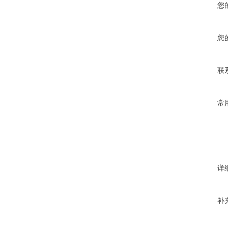
您
您
联
常
详
补