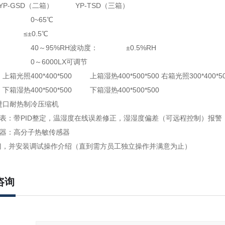
 YP-GSD（二箱） YP-TSD（三箱）
围： 0~65℃
： ≤±0.5℃
围： 40～95%RH波动度： ±0.5%RH
度： 0～6000LX可调节
上箱光照400*400*500 上箱湿热400*500*500 右箱光照300*400*5
：下箱湿热400*500*500 下箱湿热400*500*500
：进口耐热制冷压缩机
度仪表：带PID整定，温湿度在线误差修正，湿湿度偏差（可远程控制）报警
传感器：高分子热敏传感器
门，并安装调试操作介绍（直到需方员工独立操作并满意为止）
咨询