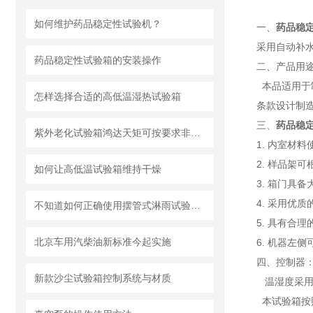
如何维护药品稳定性试验机？
一、
药品稳
采用自动补水
药品稳定性试验箱的安装操作
二、产品用
本品适用于制
怎样选择合适的高低温湿热试验箱
条款设计制
三、
药品稳
紫外老化试验箱鸿达天矩可按要求非标定制
1. 内室材
2. 样品架
如何让高低温试验箱​维持干燥
3. 箱门具
4. 采用优
不知道如何正确使用摆管式淋雨试验机？看这里
5. 具有合
北京车用汽柴油新标准今起实施
6. 机器左
四、控制器
新款沙尘试验箱控制系统与材质
温湿度采用进
本试验箱按照