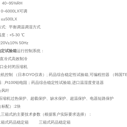
 40~95%RH
 0~6000LX可调
≤±500LX
湿方式: 平衡调温调湿方式
度：+5-30 ℃
220V±10% 50Hz
稳定试验箱
运行控制系统：
: 直冷式高效制冷
 进口全封闭压缩机
 ,微机控制 （日本OYO仪表）; 药品综合稳定性试验箱,可编程控器 （韩国TE
器: ,Pt100铂电阻；药品综合稳定性试验箱,进口温湿度变送器
心风叶
置:压缩机过热保护、超载保护、缺水保护、超温保护、电器短路保护
（标配）:2块
及三箱式的主要技术参数（根据客户实际要求选择）：
： 二箱式药品稳定箱 三箱式药品稳定箱