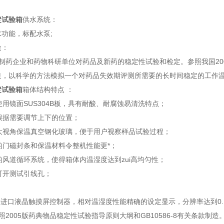
定试验箱
供水系统：
功能，标配水泵;
途：
药企业和药物科研单位对药品及新药的稳定性试验和检定。参照我国2005版药物稳
造，以科学的方法模拟一个对药品失效期评测所需要的长时间稳定的工作温
定试验箱
箱体结构特点 ：
料使用镜面SUS304B板，具有耐酸、耐腐蚀易清洗特点；
可根据需要调节上下的位置；
备大视角保温真空钢化玻璃，便于用户视察样品试验过程；
质的门磁封条和保温材料令整机性能更*；
理的风道循环系统，使得箱体内温湿度达到zui高均匀性；
侧可开测试引线孔；
：
口液晶触摸屏控制器，相对温湿度性能精确的设定显示，分辨率达到0.1℃/
2005版药典物品稳定性试验指导原则大纲和GB10586-8有关条款制造