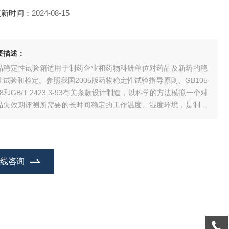
更新时间：
2024-08-15
要描述：
品稳定性试验箱适用于制药企业和药物科研单位对药品及新药的稳
性试验和检定。参照我国2005版药物稳定性试验指导原则、GB105
-8和GB/T 2423.3-93有关条款设计制造，以科学的方法模拟一个对
品失效期评测所需要的长时间稳定的工作温度、湿度环境，是制药
业通过GMP认证的*设备之一。
在线咨询