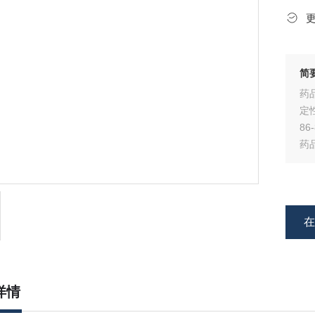
简
药
定
86
药
企
详情