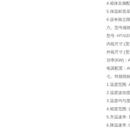
4.箱体左侧
5.保温材质
6.设有独
六、型号规格
型号: HT/GDW
内箱尺寸:(宽*
外箱尺寸:(宽*
功率(KW)：A:4
电源配置：AC1
七、
性能指标
1.温度范围: 
2.温度波动度:
3.温度均匀度
4.精度范围:
5.升温速率: 1
6.降温速率: 0