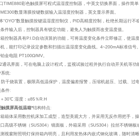
口TIME880彩色触摸屏可程式温湿度控制器，中英文切换界面，操作简单
TIME300数显薄膜按键数据输入温湿度控制器，英文显示界面。
本“OYO"数显触摸按键温湿度控制仪，PID高精度控制，杜绝长期运行不
验条件输入后，控制器具有锁定功能，避免人为触摸而改变温度值。
验箱控制器具有P.I.D自动演算的功能，可将温度变化条件立即修正，使温
印机，能打印记录设定参数和扫描出温湿度变化曲线。4~200mA标准信号
铂金电阻 PT100Ω/MV。
-232通讯界面，可在电脑上设计程式，监视试验过程并执行自动开关机等功
系统:
，防干烧装置，极限高低温保护，温度偏差报警，压缩机超压、过载、过
条件:
＋30℃ 湿度：≤85％R.H
型触摸屏高低温箱
*
结构特点:
试验箱箱体采用数控机床加工成型，造型美观大方，并采用无反作用把手，
进口高级不锈钢（SUS304）镜面板，外箱采用（SUS304）拉丝不锈
型观测视窗附照明灯保持箱内明亮，且利用发热体内嵌式钢化玻璃，随时清