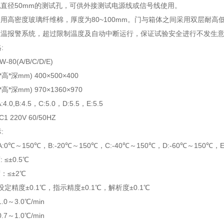
配直径50mm的测试孔，可供外接测试电源线或信号线使用。
采用高密度玻璃纤维棉，厚度为80~100mm。门与箱体之间采用双层耐
立限温报警系统，超过限制温度及自动中断运行，保证试验安全进行不发生
:
-80(A/B/C/D/E)
高*深mm) 400×500×400
高*深mm) 970×1360×970
.0,B:4.5，C:5.0，D:5.5，E:5.5
 220V 60/50HZ
:
A:0℃～150℃，B:-20℃～150℃，C:-40℃～150℃，D:-60℃～150℃，E
 ≤±0.5℃
：≤±2℃
 设定精度±0.1℃，指示精度±0.1℃，解析度±0.1℃
.0～3.0℃/min
.7～1.0℃/min