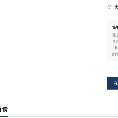
简
北
器
别
的
详情