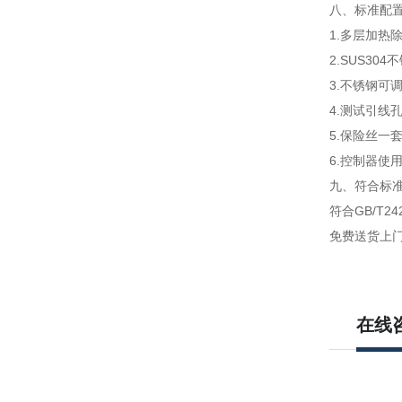
八、标准配置
1.多层加热
2.SUS30
3.不锈钢可
4.测试引线
5.保险丝一
6.控制器使
九、
符合标准
符合GB/T24
免费送货上
在线