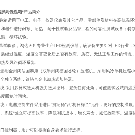
摸屏高低温箱
*
产品简介:
试验箱适用于电工、电子、仪器仪表及其它产品、零部件及材料在高低温环
料和器件进行耐寒、耐热、耐干性试验及品管工程的可靠性测试设备；特别
低温、循环试验。
低温试验箱，鸿达天矩专业生产LED检测仪器，该设备主要针对LED行业
材质经过温度、湿度交替变化后是否有故障、质变、无法正常工作的情况
热及风路循环系统:
：选用全封闭法国泰康（或半封闭德国谷轮）压缩机。采用风冷单机压缩/
：全独立系统，镍铬合金电加热式加热器。
环系统:采用多翼式送风机强力送风循环，避免任何死角，可使测试区域内
温度回稳时间快。
系统：电器控制主件采用进口“施耐德"及“梅日梅兰"元件，更好的控制温度
降温、系统*独立可提高效率，降低测试成本，增长寿命，减低故障率。温
进口控制器，用户可以根据自身要求进行选择。