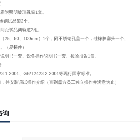
:
除霜附照明玻璃视窗1套。
4不锈钢试品架2个。
调间距试品架轨道2组。
孔（25、50、100mm）1个，附不锈钢孔盖一个，硅橡胶塞头一个。
套。（易损件）
用说明书一套、设备操作说明书一套、检验报告1份。
:
23.1-2001、GB/T2423.2-2001等现行国家标准。
门，并安装调试操作介绍（直到需方员工独立操作并满意为止）
咨询