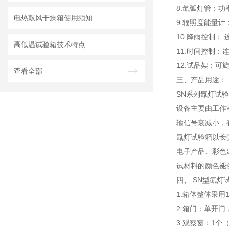
8.氙弧灯管：功率
电热鼓风干燥箱使用须知
9.辐照度能量计：
10.降雨控制：
高低温试验箱技术特点
11.时间控制：连
12.试品架：可
查看全部
三、
产品用途：
SN系列氙灯试
设备主要由工作
输信号衰减小，
氙灯试验箱以长
电子产品、彩色
试材料的颜色褪
四、 SN型氙灯
1.箱体整体采用
2.箱门：单开
3.观察窗：1个