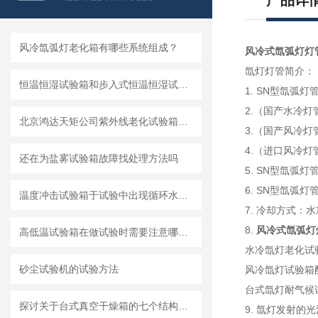
产品详
风冷氙弧灯老化箱有哪些系统组成？
风冷式氙弧灯灯
氙灯灯管简介：
恒温恒湿试验箱和步入式恒温恒湿试验室的区别
1. SN型氙
2.（国产水冷灯
北京鸿达天矩公司紫外线老化试验箱生产流程
3.（国产风冷灯管
4.（进口风冷灯管
还在为盐雾试验箱故障找处理方法吗
5. SN型氙弧灯管
6. SN型氙弧灯
温度冲击试验箱于试验中出现循环水压力不足的故障分析和解决方案
7. 冷却方式
8.
风冷式氙弧灯
高低温试验箱在做试验时需要注意哪些问题？
水冷氙灯老化试
砂尘试验机的试验方法
风冷氙灯试验箱
台式氙灯耐气候
探讨关于台式真空干燥箱的七个结构特点
9. 氙灯发射