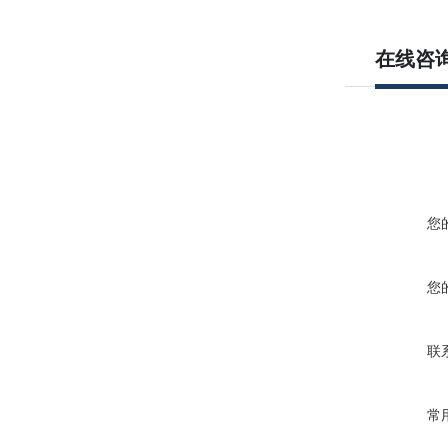
在线咨
您
您
联
常