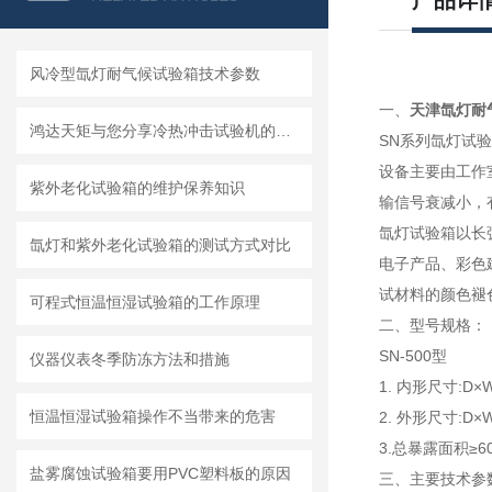
产品详
风冷型氙灯耐气候试验箱技术参数
一、
天津氙灯耐
鸿达天矩与您分享冷热冲击试验机的正确操作方法
SN系列氙灯试
设备主要由工作
紫外老化试验箱的维护保养知识
输信号衰减小，
氙灯试验箱以长
氙灯和紫外老化试验箱的测试方式对比
电子产品、彩色
试材料的颜色褪
可程式恒温恒湿试验箱的工作原理
二、型号规格：
SN-500型
仪器仪表冬季防冻方法和措施
1. 内形尺寸:D×W
恒温恒湿试验箱操作不当带来的危害
2. 外形尺寸:D×W
3.总暴露面积≥60
盐雾腐蚀试验箱要用PVC塑料板的原因
三、主要技术参