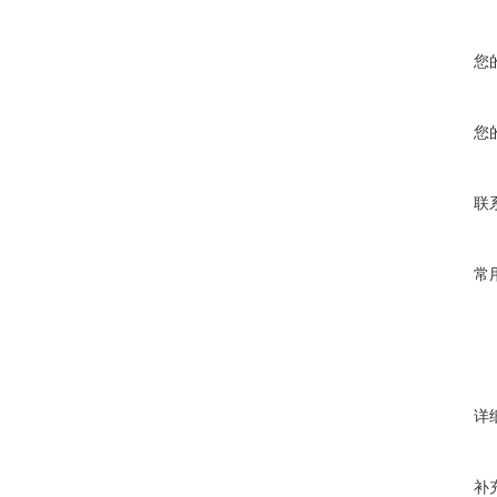
您
您
联
常
详
补