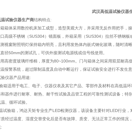
武汉高低温试验仪器
低温试验仪器
生产商
结构特点:
试验箱箱体采用数控机床加工成型，造型美观大方，并采用无反作用把手，
进口高级不锈钢（SUS304）镜面板，外箱采用（SUS304）拉丝不锈
型观测视窗附照明灯保持箱内明亮，且利用发热体内嵌式钢化玻璃，随时清
配直径50mm的测试孔，可供外接测试电源线或信号线使用。
采用高密度玻璃纤维棉，厚度为80~100mm。门与箱体之间采用双层耐
立限温报警系统，超过限制温度及自动中断运行，保证试验安全进行不发生
验仪器产品用途:
试验箱适用于电工、电子、仪器仪表及其它产品、零部件及材料在高低温环
料和器件进行耐寒、耐热、耐干性试验及品管工程的可靠性测试设备；特别
低温、循环试验。
低温试验箱，鸿达天矩专业生产LED检测仪器，该设备主要针对LED行业
材质经过温度、湿度交替变化后是否有故障、质变、无法正常工作的情况
: