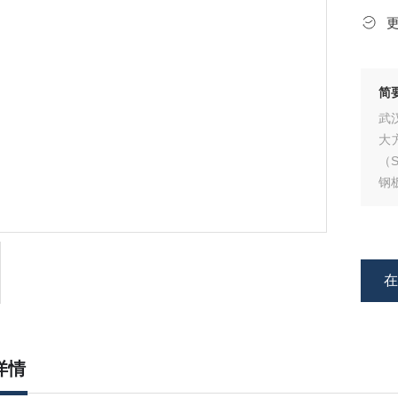
简
武
大
（
钢
详情