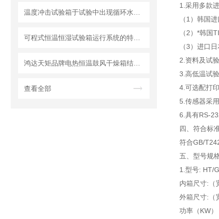
1.采用多款
温度冲击试验箱于试验中出现循环水压力不足的故障维修方案
（1）韩国进
（2）*韩国
可程式恒温恒湿试验箱运行系统的特点和保养
（3）进口日
2.资料及试
鸿达天矩品牌电热恒温鼓风干燥箱结构特点
3.高低温试
4.可选配打
查看全部
5.传感器采用
6.具有RS
四、符合标准
符合GB/T24
五、
型号规格
1.型号: HT/
内箱尺寸:（宽*
外箱尺寸:（宽*
功率（KW）：A: