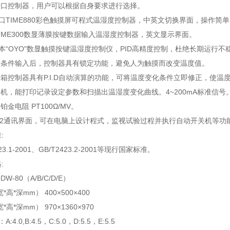
进口控制器，用户可以根据自身要求进行选择。
口TIME880彩色触摸屏可程式温湿度控制器，中英文切换界面，操作简单
TIME300数显薄膜按键数据输入温湿度控制器，英文显示界面。
本“OYO"数显触摸按键温湿度控制仪，PID高精度控制，杜绝长期运行不
验条件输入后，控制器具有锁定功能，避免人为触摸而改变温度值。
验箱控制器具有P.I.D自动演算的功能，可将温度变化条件立即修正，使温
印机，能打印记录设定参数和扫描出温湿度变化曲线。4~200mA标准信号
铂金电阻 PT100Ω/MV。
-232通讯界面，可在电脑上设计程式，监视试验过程并执行自动开关机等功
:
23.1-2001、GB/T2423.2-2001等现行国家标准。
:
GDW-80（A/B/C/D/E）
高*深mm） 400×500×400
高*深mm） 970×1360×970
4.0,B:4.5，C:5.0，D:5.5，E:5.5