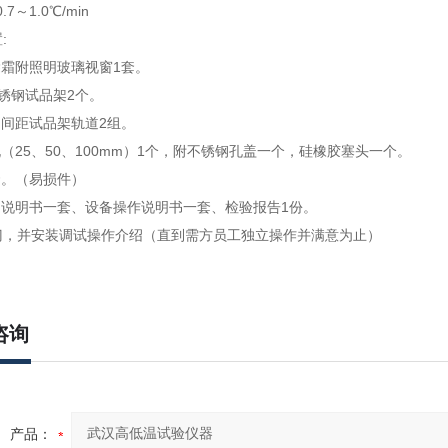
.7～1.0℃/min
:
除霜附照明玻璃视窗1套。
4不锈钢试品架2个。
调间距试品架轨道2组。
孔（25、50、100mm）1个，附不锈钢孔盖一个，硅橡胶塞头一个。
套。（易损件）
用说明书一套、设备操作说明书一套、检验报告1份。
门，并安装调试操作介绍（直到需方员工独立操作并满意为止）
咨询
产品：