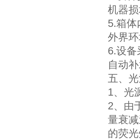
机器损
5.箱
外界环
6.设
自动补
五、光
1、光
2、由
量衰减
的荧光