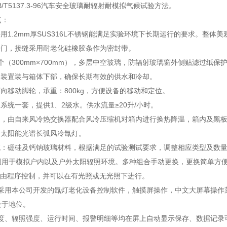
/T5137.3-96汽车安全玻璃耐辐射耐模拟气候试验方法。
点：
采用1.2mm厚SUS316L不锈钢能满足实验环境下长期运行的要求。整体
开门，接缝采用耐老化硅橡胶条作为密封带。
1个（300mm×700mm），多层中空玻璃，防辐射玻璃窗外侧贴滤过纸
却装置装与箱体下部，确保长期有效的供水和冷却。
万向移动脚轮，承重：800kg，方便设备的移动和定位。
水系统一套，提供1、2级水。供水流量≥20升/小时。
冷却，由自来风冷热交换器配合风冷压缩机对箱内进行换热降温，箱内及黑
全太阳能光谱长弧风冷氙灯。
系统：硼硅及钙钠玻璃材料，根据满足的试验测试要求，调整相应类型及数
别用于模拟户内以及户外太阳辐照环境。多种组合手动更换，更换简单方
环*由程序控制，并可以在有光照或无光照下进行。
系统采用本公司开发的氙灯老化设备控制软件，触摸屏操作，中文大屏幕操
处于地位。
湿度、辐照强度、运行时间、报警明细等均在屏上自动显示保存、数据记录