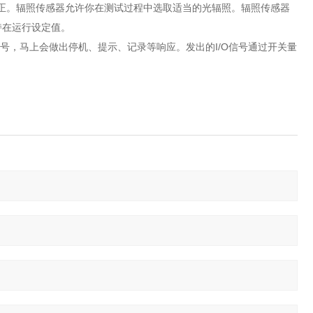
修正。辐照传感器允许你在测试过程中选取适当的光辐照。辐照传感器
持在运行设定值。
信号，马上会做出停机、提示、记录等响应。发出的I/O信号通过开关量