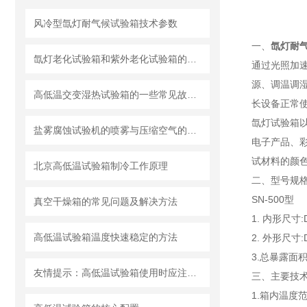
风冷型氙灯耐气候试验箱技术参数
一、
氙灯耐
氙灯老化试验箱和紫外老化试验箱的比较分析
通过光照加
源、调温调
高低温交变湿热试验箱的一些常见故障和排除方法
长设备正常
氙灯试验箱
盐雾腐蚀试验机的喷雾与压缩空气的原理解析
电子产品、
试材料的颜
北京高低温试验箱制冷工作原理
二、型号规
SN-500型
真空干燥箱的常见问题及解决方法
1. 内形尺寸:D
高低温试验箱温度快速稳定的方法
2. 外形尺寸:D
3.总暴露面积≥
友情提示：高低温试验箱使用时应注意哪些问题
三、
主要技
1.箱内温度范