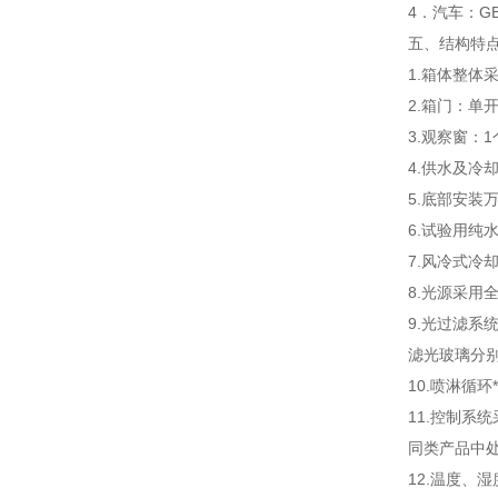
4．汽车：GB
五、
结构特
1.箱体整体
2.箱门：单
3.观察窗：
4.供水及冷
5.底部安装
6.试验用纯
7.风冷式
8.光源采用
9.光过滤
滤光玻璃分
10.喷淋循
11.控制
同类产品中
12.温度、