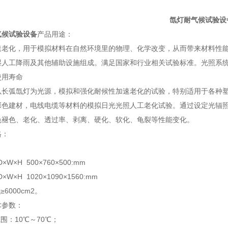
氙灯耐气候试验设
气候试验设备
产品用途：
速老化，用于模拟材料在自然环境里的物理、化学改变，从而带来材料性
湿人工降雨及其他辅助设施组成。满足国家和行业相关试验标准。光照系统
使用寿命
以长弧氙灯为光源，模拟和强化耐候性加速老化的试验，特别适用于各种
彩色建材，电线电缆等材料的模拟日光光照人工老化试验。通过设定光辐
色褪色、老化、透过率、剥离、硬化、软化、龟裂等性能变化。
格：
×W×H 500×760×500:mm
×W×H 1020×1090×1560:mm
6000cm2。
术参数：
围：10℃～70℃；