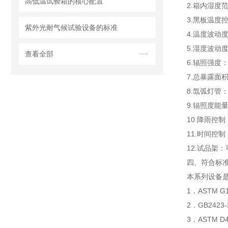
高低温试验箱的核心配置
2.箱内湿度范
3.黑板温度控
紫外光耐气候试验设备的标准
4.温度波动度
5.湿度波动度
查看全部
6.辐照强度
7.总暴露面积
8.氙弧灯管：
9.辐照度能量
10.降雨控
11.时间控制
12.试品架
四、符合标
本系列设备
1．ASTM
2．GB242
3．ASTM