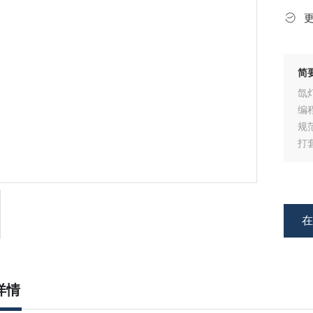
简
氙
编
规
打
详情