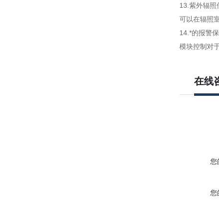
13.紫外
可以在辐照
14.*的报
模块控制对
在线
您
您