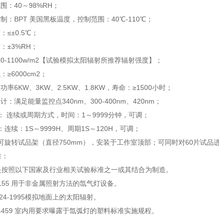
围：40～98%RH；
制：BPT 美国黑板温度，控制范围：40℃-110℃；
：≤±0.5℃；
：±3%RH；
：0-1100w/m2【试验模拟太阳辐射所推荐辐射强度】；
：≥6000cm2；
功率6KW、3KW、2.5KW、1.8KW，寿命：≥1500小时；
计：满足能量监控点340nm、300-400nm、420nm；
制： 连续或周期方式，时间：1～9999分钟，可调；
：连续：1S～9999H、周期1S～120H，可调；
：可旋转试品架（直径750mm），安装于工作室顶部；可同时对60片试品进
准：
是按照以下国家及行业相关试验标准之一或其结合为制造。
 G155 用于非金属照射方法的氙气灯设备。
3-24-1995模拟地面上的太阳辐射。
 D4459 室内用要求曝露于氙弧灯的塑料标准实施规程。