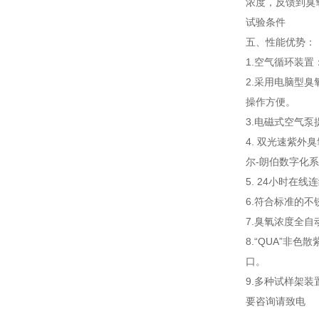
浓度，反馈到臭
试验条件
五、性能优势：
1.空气循环装
2.采用电脑型臭
操作方便。
3.电磁式空气
4. 双光速紫外
尔-朗伯数字化
5. 24小时在
6.符合标准的
7.臭氧浓度全
8.“QUA”非
口。
9.多种试样架
要咨询请致电