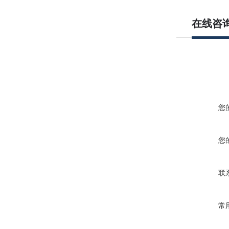
在线咨
您
您
联
常