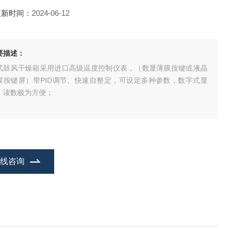
更新时间：
2024-06-12
要描述：
式鼓风干燥箱采用进口高级温度控制仪表，（数显薄膜按键或液晶
摸按键屏）带PID调节、快速自整定，可设定多种参数，数字式显
，读数极为方便；
在线咨询