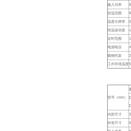
输入功率
控温范围
温度分辨率
0
恒温波动度
定时范围
1
电源电压
A
载物托架
工作环境温度
型号（mm）
D
内胆尺寸
3
外形尺寸
6