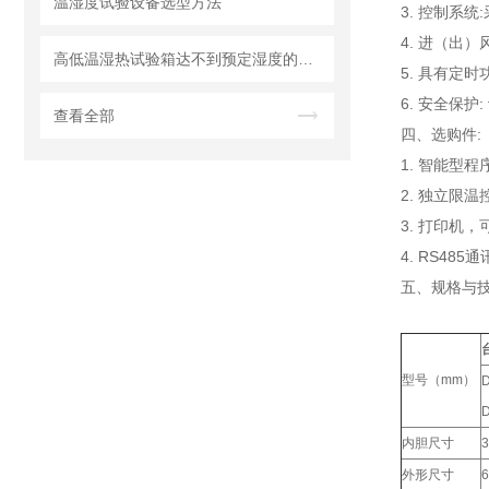
温湿度试验设备选型方法
3. 控制系
4. 进（出
高低温湿热试验箱达不到预定湿度的处理方法详解
5. 具有定
6. 安全保
查看全部
四、选购件:
1. 智能型
2. 独立限
3. 打印机
4. RS4
五、规格与技
型号（mm）
D
内胆尺寸
3
外形尺寸
6