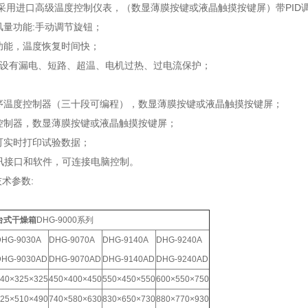
统:采用进口高级温度控制仪表，（数显薄膜按键或液晶触摸按键屏）带PI
）风量功能:手动调节旋钮；
时功能，温度恢复时间快；
护: 设有漏电、短路、超温、电机过热、过电流保护；
程序温度控制器（三十段可编程），数显薄膜按键或液晶触摸按键屏；
温控制器，数显薄膜按键或液晶触摸按键屏；
，可实时打印试验数据；
85通讯接口和软件，可连接电脑控制。
术参数:
台式干燥箱
DHG-9000系列
HG-9030A
DHG-9070A
DHG-9140A
DHG-9240A
DHG-9030AD
DHG-9070AD
DHG-9140AD
DHG-9240AD
40×325×325
450×400×450
550×450×550
600×550×750
25×510×490
740×580×630
830×650×730
880×770×930