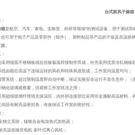
台式鼓风干燥箱
途：
燥箱
是航空、汽车、家电、实验室、科研等领域*的测试设备，用于测试和
。也可用于电子产品及零部件（组件）、塑料制品等产品的干燥及高温烘
灭菌。
点：
胆均采用镜面不锈钢板或拉丝板氩弧焊接制作而成，外壳采用优质冷轧钢板
环系统由能在高温下连续运转的风机和特殊风道组成，工作室内温度均匀；
温报警系统，超过限制温度即自动中断，保证实验安全运行不发生意外；（
面积钢化玻璃观察窗，供观察工作室状况之用；
统采用超细玻璃纤维填充保温区，内外胆连接部位采用非金属耐高温材料，
壳之间设有耐高温密封条，有效保证工作室的密封性；
构：
统:全独立系统，镍铬合金电加热式加热器；
统:耐高温低噪音电机.多叶式离心风轮；