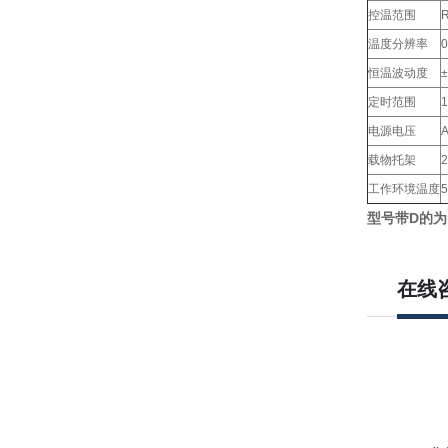
控温范围
温度分辨率
0
恒温波动度
定时范围
1
电源电压
A
载物托架
工作环境温度
型号带
D
的为
在线