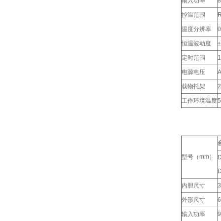
输入功率
控温范围
温度分辨率
0
恒温波动度
定时范围
1
电源电压
A
载物托架
工作环境温度
型号（mm）
D
内胆尺寸
3
外形尺寸
6
输入功率