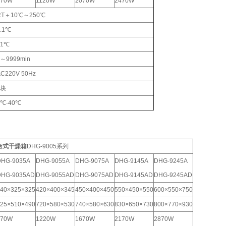
870W
1120W
2070W
2470W
RT＋10℃～250℃
.1℃
±1℃
～9999min
C220V 50Hz
2块
5℃-40℃
台式干燥箱
DHG-9005系列
HG-9035A
DHG-9055A
DHG-9075A
DHG-9145A
DHG-9245A
DHG-9035AD
DHG-9055AD
DHG-9075AD
DHG-9145AD
DHG-9245AD
40×325×325
420×400×345
450×400×450
550×450×550
600×550×750
25×510×490
720×580×530
740×580×630
830×650×730
800×770×930
970W
1220W
1670W
2170W
2870W