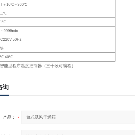
RT＋10℃～300℃
.1℃
±1℃
～9999min
C220V 50Hz
2块
5℃-40℃
智能型程序温度控制器（三十段可编程）
咨询
产品：