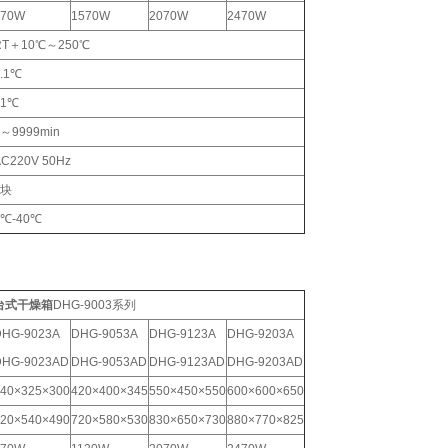
870W
1570W
2070W
2470W
RT＋10℃～250℃
.1℃
±1℃
～9999min
C220V 50Hz
2块
5℃-40℃
台式干燥箱
DHG-9003系列
HG-9023A
DHG-9053A
DHG-9123A
DHG-9203A
DHG-9023AD
DHG-9053AD
DHG-9123AD
DHG-9203AD
40×325×300
420×400×345
550×450×550
600×600×650
20×540×490
720×580×530
830×650×730
880×770×825