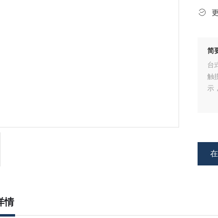
简
台
触
示
详情