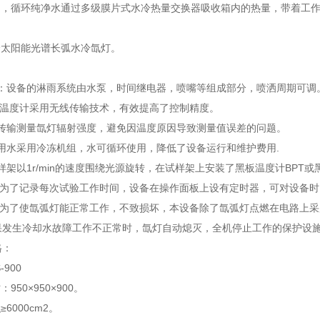
冷却，循环纯净水通过多级膜片式水冷热量交换器吸收箱内的热量，带着工
全太阳能光谱长弧水冷氙灯。
。
统：设备的淋雨系统由水泵，时间继电器，喷嘴等组成部分，喷洒周期可调
黑板温度计采用无线传输技术，有效提高了控制精度。
纤传输测量氙灯辐射强度，避免因温度原因导致测量值误差的问题。
却用水采用冷冻机组，水可循环使用，降低了设备运行和维护费用.
试样架以1r/min的速度围绕光源旋转，在试样架上安装了黑板温度计BPT或黑
置:为了记录每次试验工作时间，设备在操作面板上设有定时器，可对设备
置:为了使氙弧灯能正常工作，不致损坏，本设备除了氙弧灯点燃在电路上
果发生冷却水故障工作不正常时，氙灯自动熄灭，全机停止工作的保护设
格：
-900
950×950×900。
6000cm2。