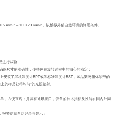
。
mm/h～100±20 mm/h。以模拟外部自然环境的降雨条件。
试品进行试验；
工，确保尺寸的准确性，使整体在旋转过程中的轴心的稳定；
架上安装了黑板温度计BPT或黑标准温度计BST，试品架与箱体顶部的
上的样品获得均匀*的光照辐射。
菜单，方便直观；并具有通讯接口，设备的技术指标及性能在国内外同
，报警信息自动记录并显示；