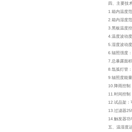
四、
主要技
1.箱内温度范
2.箱内湿度范
3.黑板温度控
4.温度波动度
5.湿度波动度
6.辐照强度
7.总暴露面积
8.氙弧灯管
9.辐照度能
10.降雨控制：
11.时间控制
12.试品架
13.过滤器2
14.触发器功
五、
温湿度