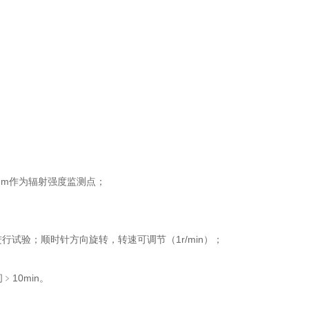
5nm作为辐射强度监测点；
行试验；顺时针方向旋转，转速可调节（1r/min）；
﹥10min。