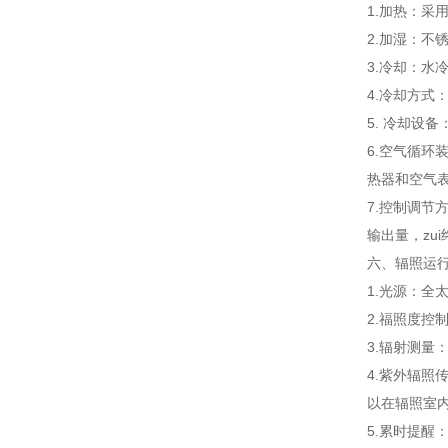
1.加热：采
2.加湿：不
3.冷却：
4.冷却方
5. 冷却设
6.空气循
热器和空气
7.控制调节
输出量，zu
六、辐照运
1.光源：全
2.福照度
3.辐射测量
4.紫外辐
以在辐照室
5.累时提