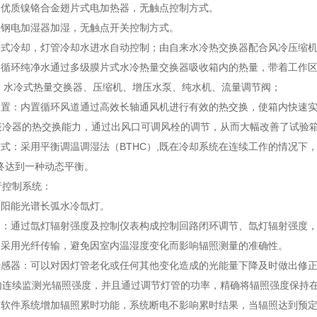
用优质镍铬合金翅片式电加热器，无触点控制方式。
锈钢电加湿器加湿，无触点开关控制方式。
水冷式冷却，灯管冷却水进水自动控制；由自来水冷热交换器配合风冷压缩
式：循环纯净水通过多级膜片式水冷热量交换器吸收箱内的热量，带着工作
备：水冷式热量交换器、压缩机、增压水泵、纯水机、流量调节阀；
环装置：内置循环风道通过高效长轴通风机进行有效的热交换，使箱内快速
表冷器的热交换能力，通过出风口可调风栓的调节，从而大幅改善了试验
方式：采用平衡调温调湿法（BTHC）,既在冷却系统在连续工作的情况下
i终达到一种动态平衡。
行控制系统：
太阳能光谱长弧水冷氙灯。
控制：通过氙灯辐射强度及控制仪表构成控制回路闭环调节、氙灯辐射强度
：采用光纤传输，避免因室内温湿度变化而影响辐照测量的准确性。
照传感器：可以对因灯管老化或任何其他变化造成的光能量下降及时做出修
内连续监测光辐照强度，并且通过调节灯管的功率，精确将辐照强度保持
醒：软件系统增加辐照累时功能，系统断电不影响累时结果，当辐照达到预