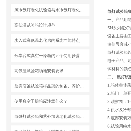
风冷氙灯老化试验箱与水冷氙灯老化试验箱的区别
氙灯试验箱/
一、产品用
高低温试验箱设计规范
SN系列氙
设备主要由
步入式高低温老化房的系统性能特点
输信号衰减
氙灯试验箱
分享台式真空干燥箱的五个使用步骤
电子产品、
试材料的颜
高低温试验箱场地安装要求
二、
氙灯试
1.箱体整体
盐雾腐蚀试验箱样品架的制备、养护及预处理
2.箱门：单
使用真空干燥箱应注意什么？
3.观察窗：
4.供水及冷
氙弧灯试验箱和紫外加速老化试验箱的比较分析
5.底部安装
6.试验用纯