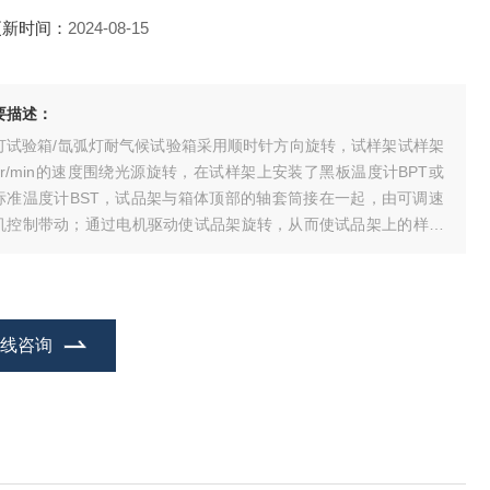
更新时间：
2024-08-15
要描述：
灯试验箱/氙弧灯耐气候试验箱采用顺时针方向旋转，试样架试样架
1r/min的速度围绕光源旋转，在试样架上安装了黑板温度计BPT或
标准温度计BST，试品架与箱体顶部的轴套筒接在一起，由可调速
机控制带动；通过电机驱动使试品架旋转，从而使试品架上的样品
得均匀*的光照辐射。
在线咨询