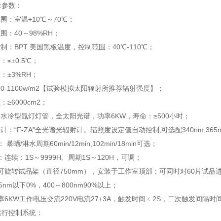
术参数：
围：室温+10℃～70℃；
围：40～98%RH；
制：BPT 美国黑板温度，控制范围：40℃-110℃；
：≤±0.5℃；
：±3%RH；
：0-1100w/m2【试验模拟太阳辐射所推荐辐射强度】；
：≥6000cm2；
：水冷型氙灯灯管，全太阳光谱，功率6KW，寿命：≥500小时；
量计：“F-ZA”全光谱光辐射计。辐照度设定值自动控制,可选配340nm,36
 暴晒/淋水周期60min/12min,102min/18min可选；
：连续：1S～9999H、周期1S～120H，可调；
：可旋转试品架（直径750mm），安装于工作室顶部；可同时对60片试品进
55nm以下0%，400～800nm90%以上；
率6KW工作电压交流220V电流27±3A，触发时间﹤2S，二次触发间隔时间
运行控制系统：