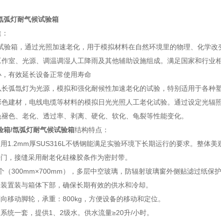
氙弧灯耐气候试验箱
途：
灯试验箱，通过光照加速老化，用于模拟材料在自然环境里的物理、化学改
工作室、光源、调温调湿人工降雨及其他辅助设施组成。满足国家和行业相
小，有效延长设备正常使用寿命
以长弧氙灯为光源，模拟和强化耐候性加速老化的试验，特别适用于各种
彩色建材，电线电缆等材料的模拟日光光照人工老化试验。通过设定光辐
色褪色、老化、透过率、剥离、硬化、软化、龟裂等性能变化。
验箱/氙弧灯耐气候试验箱
结构特点：
采用1.2mm厚SUS316L不锈钢能满足实验环境下长期运行的要求。整体
开门，接缝采用耐老化硅橡胶条作为密封带。
1个（300mm×700mm），多层中空玻璃，防辐射玻璃窗外侧贴滤过纸
却装置装与箱体下部，确保长期有效的供水和冷却。
万向移动脚轮，承重：800kg，方便设备的移动和定位。
水系统一套，提供1、2级水。供水流量≥20升/小时。