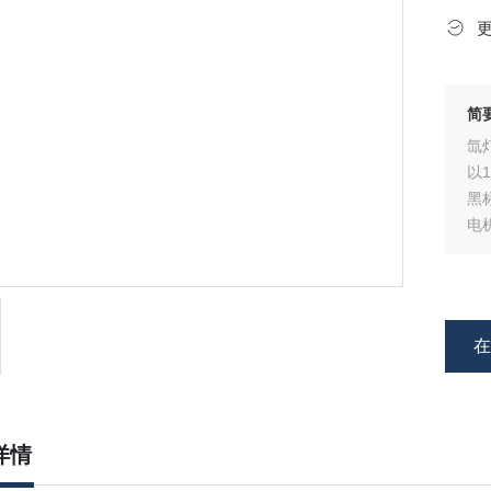
简
氙
以
黑
电
获
详情