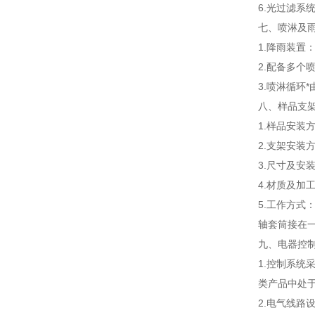
6.光过滤系
七、喷淋及
1.降雨装
2.配备多个
3.喷淋循环
八、样品支
1.样品安装
2.支架安装
3.尺寸及安
4.材质及加
5.工作方式
轴套筒接在
九、
电器控
1.控制系
类产品中处
2.电气线路