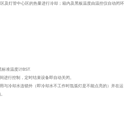
作区及灯管中心区的热量进行冷却；箱内及黑板温度由温控仪自动闭环
。
标准温度计BST.
时间进行控制，定时结束设备即自动关闭。
采用与冷却水连锁外（即冷却水不工作时氙弧灯是不能点亮的）并在运
施。