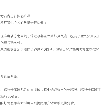
机对箱内进行换热降温；
区及灯管中心区的热量进行冷却；
实现温度动态之目的，通过改善空气的鼓风气流，提高了空气流量及加
箱的温度均匀性。
，系统根据设定之温度点通过PID自动运算输出的结果去控制加热器的
，可灵活调整。
正。辐照传感器允许你在测试过程中选取适当的光辐照。辐照传感器可
在运行设定值。
定的灯管使用寿命时可自动提醒用户计量或更换灯管。