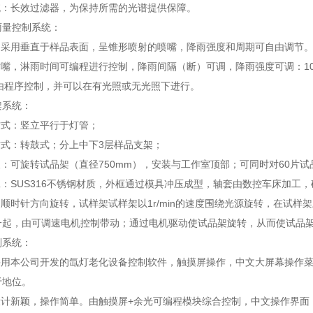
统：长效过滤器，为保持所需的光谱提供保障。
雨量控制系统：
置：采用垂直于样品表面，呈锥形喷射的喷嘴，降雨强度和周期可自由调节
喷嘴，淋雨时间可编程进行控制，降雨间隔（断）可调，降雨强度可调：10±5 
*由程序控制，并可以在有光照或无光照下进行。
架系统：
方式：竖立平行于灯管；
方式：转鼓式；分上中下3层样品支架；
装：可旋转试品架（直径750mm），安装与工作室顶部；可同时对60片
工：SUS316不锈钢材质，外框通过模具冲压成型，轴套由数控车床加
：顺时针方向旋转，试样架试样架以1r/min的速度围绕光源旋转，在试样
一起，由可调速电机控制带动；通过电机驱动使试品架旋转，从而使试品架
制系统：
统采用本公司开发的氙灯老化设备控制软件，触摸屏操作，中文大屏幕操作
于地位。
设计新颖，操作简单。由触摸屏+余光可编程模块综合控制，中文操作界面