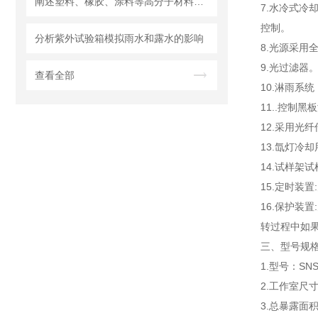
阐述塑料、橡胶、涂料等高分子材料在使用过程中会遇到老化的问题
7.水冷式
控制。
分析紫外试验箱模拟雨水和露水的影响
8.光源采用
9.光过滤器
查看全部
10.淋雨系
11..控制
12.采用光
13.氙灯冷
14.试样架
15.定时装
16.保护装
转过程中如
三、型号规
1.型号：SNS
2.工作室尺寸：
3.总暴露面积≥