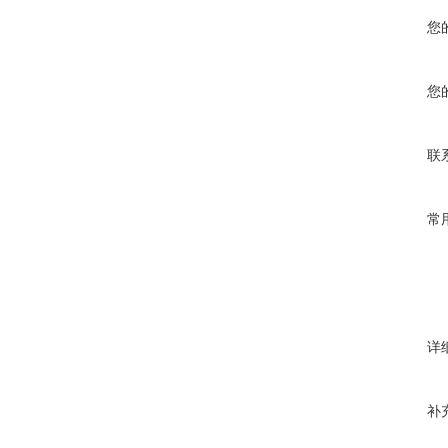
您
您
联
常
详
补