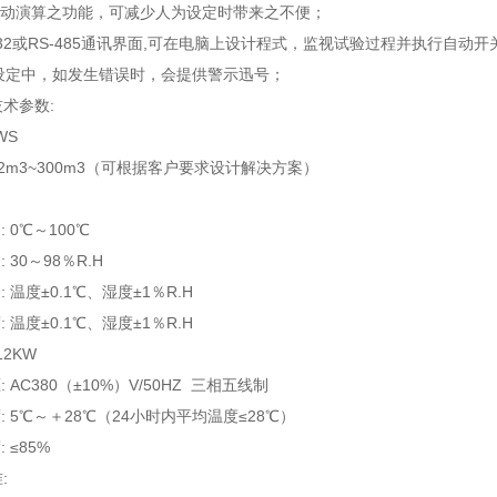
I . D 自动演算之功能，可减少人为设定时带来之不便；
S-232或RS-485通讯界面,可在电脑上设计程式，监视试验过程并执行自动
或设定中，如发生错误时，会提供警示迅号；
术参数:
WS
 2m3~300m3（可根据客户要求设计解决方案）
:
 0℃～100℃
 30～98％R.H
: 温度±0.1℃、湿度±1％R.H
: 温度±0.1℃、湿度±1％R.H
12KW
 AC380（±10%）V/50HZ 三相五线制
: 5℃～＋28℃（24小时内平均温度≤28℃）
 ≤85%
: