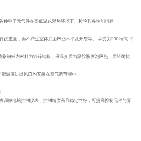
各种电子元气件在高低温或湿热环境下、检验其各性能指标
的重量，而不产生室体底面凹凸不平及开裂等。 承受力200kg/每平
为优质彩钢板内材料为镀锌钢板，保温介质为聚胺脂发泡隔热，质轻耐抗
平衡温度进出风口均安装在空气调节柜中.
；
R，系统同频道协调微电脑控制仪表，控制精度高且稳定性好，可提高控制元件与界