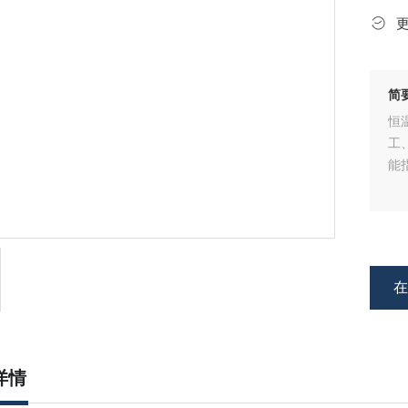
简
恒
工
能
详情