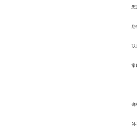
您
您
联
常
详
补