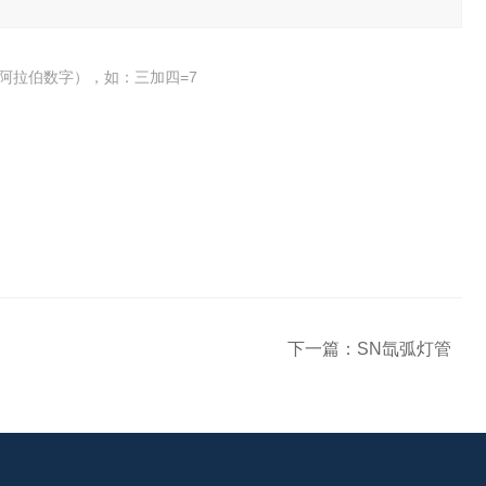
阿拉伯数字），如：三加四=7
下一篇：
SN氙弧灯管