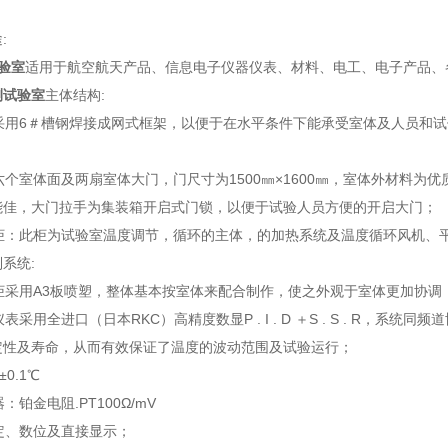
:
验室
适用于航空航天产品、信息电子仪器仪表、材料、电工、电子产品、
测试验室
主体结构:
座采用6＃槽钢焊接成网式框架，以便于在水平条件下能承受室体及人员和试件
为六个室体面及两扇室体大门，门尺寸为1500㎜×1600㎜，室体外材料
能佳，大门拉手为集装箱开启式门锁，以便于试验人员方便的开启大门；
节柜：此柜为试验室温度调节，循环的主体，的加热系统及温度循环风机、
系统:
制柜采用A3板喷塑，整体基本按室体来配合制作，使之外观于室体更加协调
仪表采用全进口（日本RKC）高精度数显P . I . D ＋S . S . 
定性及寿命，从而有效保证了温度的波动范围及试验运行；
±0.1℃
器：铂金电阻.PT100Ω/mV
设定、数位及直接显示；