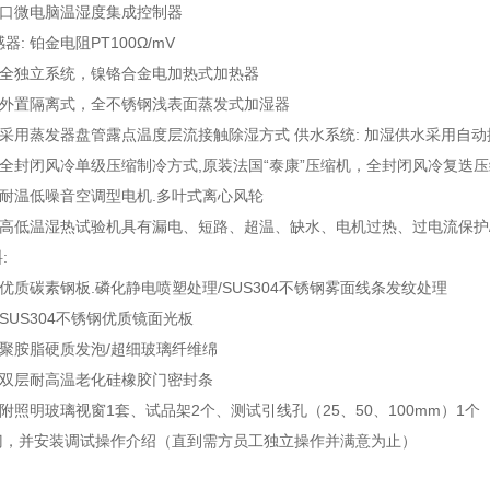
: 进口微电脑温湿度集成控制器
器: 铂金电阻PT100Ω/mV
统: 全独立系统，镍铬合金电加热式加热器
统: 外置隔离式，全不锈钢浅表面蒸发式加湿器
统: 采用蒸发器盘管露点温度层流接触除湿方式 供水系统: 加湿供水采用自
统: 全封闭风冷单级压缩制冷方式,原装法国“泰康”压缩机，全封闭风冷复迭
统: 耐温低噪音空调型电机.多叶式离心风轮
护: 高低温湿热试验机具有漏电、短路、超温、缺水、电机过热、过电流保护
:
质: 优质碳素钢板.磷化静电喷塑处理/SUS304不锈钢雾面线条发纹处理
: SUS304不锈钢优质镜面光板
质: 聚胺脂硬质发泡/超细玻璃纤维绵
热: 双层耐高温老化硅橡胶门密封条
: 附照明玻璃视窗1套、试品架2个、测试引线孔（25、50、100mm）1个
门，并安装调试操作介绍（直到需方员工独立操作并满意为止）