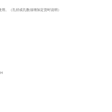
号线使用。（孔径或孔数须增加定货时说明）
.H