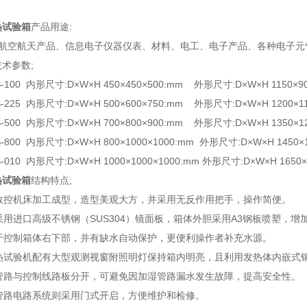
热试验箱
产品用途:
航空航天产品、信息电子仪器仪表、材料、电工、电子产品、各种电子元
术参数;
DS-100 内形尺寸:D×W×H 450×450×500:mm 外形尺寸:D×W×H 1150×
DS-225 内形尺寸:D×W×H 500×600×750:mm 外形尺寸:D×W×H 1200×1
DS-500 内形尺寸:D×W×H 700×800×900:mm 外形尺寸:D×W×H 1350×1
S-800 内形尺寸:D×W×H 800×1000×1000:mm 外形尺寸:D×W×H 1450
S-010 内形尺寸:D×W×H 1000×1000×1000:mm 外形尺寸:D×W×H 1650
热试验箱
结构特点;
用数控机床加工成型，造型美观大方，并采用无反作用把手，操作简便。
胆采用进口高级不锈钢（SUS304）镜面板，箱体外胆采用A3钢板喷塑，
置于控制箱体右下部，并有缺水自动保护，更便利操作者补充水源。
湿热试验机配有大型观测视窗附照明灯保持箱内明亮，且利用发热体内嵌式
统管路与控制线路板分开，可避免因加湿管路漏水发生故障，提高安全性。
统管路电路系统则采用门式开启，方便维护和检修。