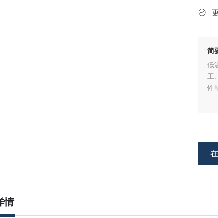
简
低
工
性
详情