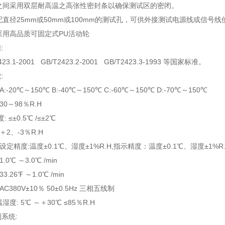
体之间采用双层耐高温之高张性密封条以确保测试区的密闭。
侧配直径25mm或50mm或100mm的测试孔，可供外接测试电源线或信
部采用高品质可固定式PU活动轮
:
3.1-2001 GB/T2423.2-2001 GB/T2423.3-1993 等国家标准。
:
A:-20℃～150℃ B:-40℃～150℃ C:-60℃～150℃ D:-70℃～150℃
 30～98％R.H
: ≤±0.5℃ /≤±2℃
 ＋2、-3％R.H
: 设定精度:温度±0.1℃、湿度±1%R.H,指示精度：温度±0.1℃、湿度±1%R
.0℃ ～3.0℃ /min
3.26℉ ～1.0℃ /min
 AC380V±10％ 50±0.5Hz 三相五线制
湿度: 5℃ ～＋30℃ ≤85％R.H
系统: