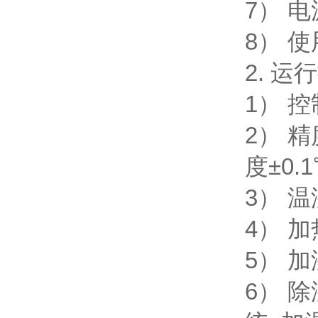
7） 电
8） 使
2. 运
1） 
2） 精
度±0.
3） 温
4） 
5） 
6） 