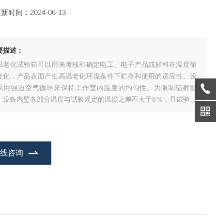
更新时间：
2024-06-13
要描述：
温老化试验箱可以用来考核和确定电工、电子产品或材料在温度循
变化，产品表面产生高温老化环境条件下贮存和使用的适应性。设
采用强迫空气循环来保持工作室内温度的均匀性。为限制辐射影
，设备内壁各部分温度与试验规定的温度之差不大于8％，且试验样
不会受到设备内加热与冷却元件的直接辐射。
在线咨询