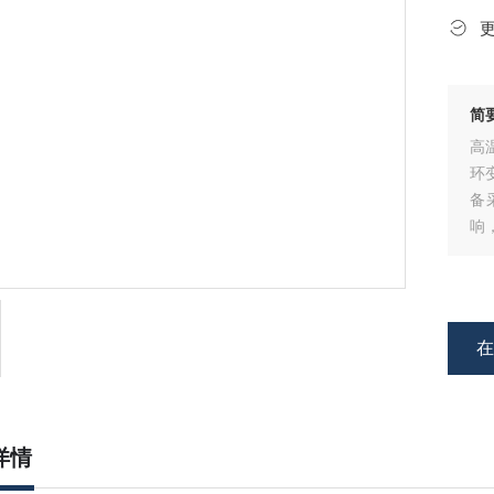
简
高
环
备
响
品
详情