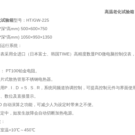
高温老化试验箱
化试验箱
型号：HT/GW-225
深*高mm) 500×600×750
深*高mm) 1050×950×1350
制运行系统：
仪表采用全进口（日本富士、韩国TIME）高精度数显PID微电脑控制仪
： PT100铂金电阻。
鳍片式散热管形不锈钢电热器。
用P . I . D ＋S . S . R，系统同频道协调控制，可提高控制元件与界
定、数位及直接显示。
 I . D 自动演算之功能，可减少人为设定时带来之不便。
设定中，如发生故障会自动切断加热电源。
数：
室温+10℃～450℃