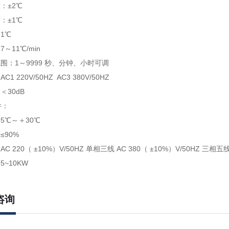
：±2℃
度：±1℃
1℃
～11℃/min
范围：1～9999 秒、分钟、小时可调
1 220V/50HZ AC3 380V/50HZ
＜30dB
件：
5℃～＋30℃
≤90%
C 220（ ±10%）V/50HZ 单相三线 AC 380（ ±10%）V/50HZ 三相五
5~10KW
咨询