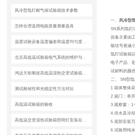
风冷型氙灯耐气候试验箱技术参数
一、
风冷型
怎样合理选用电能质量测量器具
SN系列氙
设备主要由
温度试验设备温度偏差和温度均匀度两种表述方法的比较与解析
输信号衰减
氙灯试验箱
北京高低温试验箱电气系统的维护与保养工作
电子产品、
试材料的颜
鸿达天矩阐述高低温湿热交变试验箱的加湿方法
二、 SN型
1.箱体整体
测试耐候性和光稳定性方法对比
2.箱门：单
高低温试验箱的验收
3.观察窗：
4.供水及冷
高低温交变湿热试验箱照明灯安装在哪里比较合适呢
5.底部安装
6.试验用纯