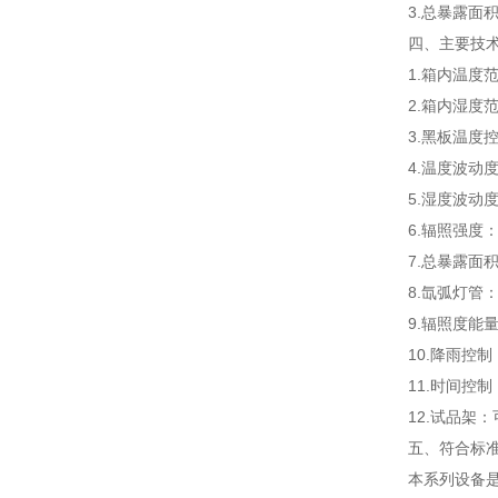
3.总暴露面积≥
四、主要技
1.箱内温度范
2.箱内湿度范
3.黑板温度控
4.温度波动度
5.湿度波动度
6.辐照强度
7.总暴露面积
8.氙弧灯管：
9.辐照度能量
10.降雨控
11.时间控制
12.试品架
五、
符合标
本系列设备