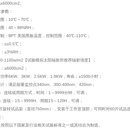
6000cm2。
术参数：
围：10℃～70℃；
围：40～98%RH；
制：BPT 美国黑板温度，控制范围：40℃-110℃；
：≤±0.5℃；
：±3%RH；
：0-1100w/m2【试验模拟太阳辐射所推荐辐射强度】；
：≥6000cm2；
功率6KW、3KW、2.5KW、1.8KW，寿命：≥1500小时；
计：满足能量监控点340nm、300-400nm、420nm；
制： 连续或周期方式，时间：1～9999分钟，可调；
：连续：1S～9999H、周期1S～120H，可调；
：可旋转试品架（直径750mm），安装于工作室顶部；可同时对60片试品进
准：
是按照以下国家及行业相关试验标准之一或其结合为制造。