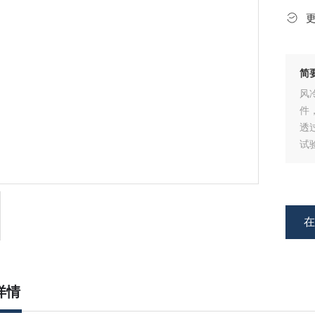
简
风
件
透
试
号
详情