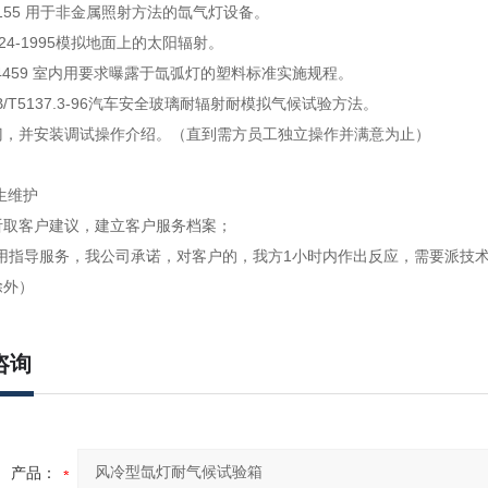
 G155 用于非金属照射方法的氙气灯设备。
3-24-1995模拟地面上的太阳辐射。
 D4459 室内用要求曝露于氙弧灯的塑料标准实施规程。
B/T5137.3-96汽车安全玻璃耐辐射耐模拟气候试验方法。
门，并安装调试操作介绍。（直到需方员工独立操作并满意为止）
生维护
听取客户建议，建立客户服务档案；
使用指导服务，我公司承诺，对客户的，我方1小时内作出反应，需要派技
除外）
咨询
产品：