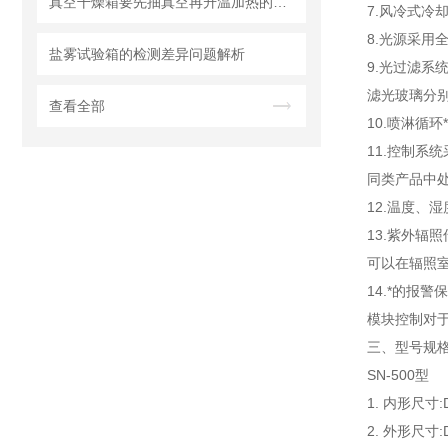
真空干燥箱要先抽真空再升温加热的原因
7.风冷式
8.光源采用
盐雾试验箱的检测差异问题解析
9.光过滤
滤光玻璃分
查看全部
10.喷淋循
11.控制
同类产品中
12.温度、
13.紫外
可以在辐照
14.*的报
模块控制对
三、
型号规
SN-500型
1. 内形尺寸:
2. 外形尺寸:D