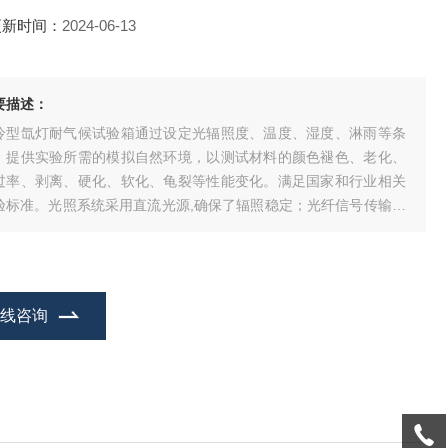
更新时间：
2024-06-13
要描述：
冷型氙灯耐气候试验箱通过设定光辐照度、温度、湿度、淋雨等条
，提供实验所需的模拟自然环境，以测试材料的颜色褪色、老化、
过率、剥离、硬化、软化、龟裂等性能变化。满足国家和行业相关
验标准。光照系统采用直流光源,确保了辐照稳定；光纤信号传输信
衰减小，有效延长设备正常使用寿命。
在线咨询