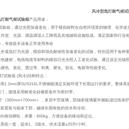
风冷型氙灯耐气候试
氙灯耐气候试验箱
产品用途：
灯试验箱，通过光照加速老化，用于模拟材料在自然环境里的物理、化学改
工作室、光源、调温调湿人工降雨及其他辅助设施组成。满足国家和行业相
小，有效延长设备正常使用寿命
以长弧氙灯为光源，模拟和强化耐候性加速老化的试验，特别适用于各种
彩色建材，电线电缆等材料的模拟日光光照人工老化试验。通过设定光辐
色褪色、老化、透过率、剥离、硬化、软化、龟裂等性能变化。
氙灯试验箱 (风冷)结构特点：
采用1.2mm厚SUS316L不锈钢能满足实验环境下长期运行的要求。整体
开门，接缝采用耐老化硅橡胶条作为密封带。
1个（300mm×700mm），多层中空玻璃，防辐射玻璃窗外侧贴滤过纸
却装置装与箱体下部，确保长期有效的供水和冷却。
万向移动脚轮，承重：800kg，方便设备的移动和定位。
水系统一套，提供1、2级水。供水流量≥20升/小时。