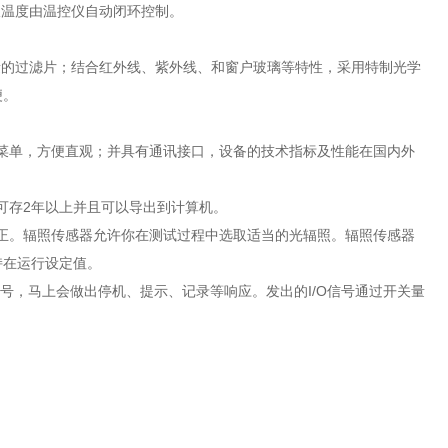
板温度由温控仪自动闭环控制。
量的过滤片；结合红外线、紫外线、和窗户玻璃等特性，采用特制光学
便。
作菜单，方便直观；并具有通讯接口，设备的技术指标及性能在国内外
可存2年以上并且可以导出到计算机。
修正。辐照传感器允许你在测试过程中选取适当的光辐照。辐照传感器
持在运行设定值。
信号，马上会做出停机、提示、记录等响应。发出的I/O信号通过开关量