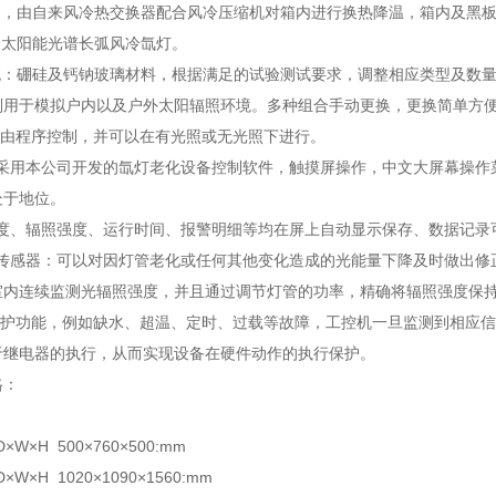
冷却，由自来风冷热交换器配合风冷压缩机对箱内进行换热降温，箱内及黑
全太阳能光谱长弧风冷氙灯。
系统：硼硅及钙钠玻璃材料，根据满足的试验测试要求，调整相应类型及数
别用于模拟户内以及户外太阳辐照环境。多种组合手动更换，更换简单方
环*由程序控制，并可以在有光照或无光照下进行。
系统采用本公司开发的氙灯老化设备控制软件，触摸屏操作，中文大屏幕操
处于地位。
湿度、辐照强度、运行时间、报警明细等均在屏上自动显示保存、数据记录
辐照传感器：可以对因灯管老化或任何其他变化造成的光能量下降及时做出
室内连续监测光辐照强度，并且通过调节灯管的功率，精确将辐照强度保
警保护功能，例如缺水、超温、定时、过载等故障，工控机一旦监测到相应
于继电器的执行，从而实现设备在硬件动作的执行保护。
格：
D×W×H 500×760×500:mm
×W×H 1020×1090×1560:mm