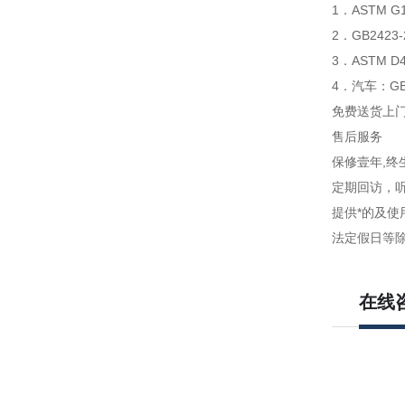
1．ASTM
2．GB242
3．ASTM
4．汽车：G
免费送货上
售后服务
保修壹年,终
定期回访，
提供*的及
法定假日等
在线