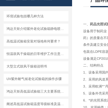
产品详
环境试验包括哪几种方法
药品光照试
一、
鸿达天矩介绍紫外老化试验箱静电喷塑工艺
设备用于制药业
药）的质量在不
高低温试验箱安装对场地有何要求？
条件及建立安全
LDPE
包装在
容
恒温鼓风干燥箱的日常维护工作注意事项
CP201
设备满足
二、
结构特点
大型立式鼓风干燥箱说明书
1
、设备采用国
UV紫外耐气候老化试验箱的操作步骤
2
、采用的风道
3
、采用欧洲*“
鸿达天矩高低温试验箱三大主要系统的设计
5
、设备外壳采
6
、*的光照系
阐述高低温试验箱温度等级标准及温度偏差的简要分析
10
、光源种类：