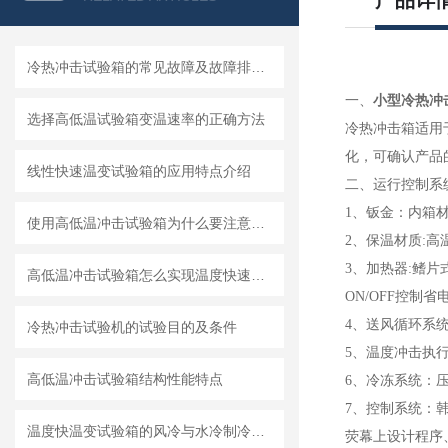
产品详
冷热冲击试验箱的常见故障及故障排除法
小型冷热冲
一、
选择高低温试验箱变温速率的正确方法
冷热冲击箱适用
化，可确认产品
线性快速温变试验箱的应用特点介绍
二、运行控制系
1
、钣金：内箱材质
使用高低温冲击试验箱为什么要注意试验样品的材质
2
、保温材质:高温
3
、加热器:鳍片
高低温冲击试验箱怎么实现温度快速转换
ON/OFF控制省
4
、送风循环系统
冷热冲击试验机的试验目的及条件
5
、温度冲击执行
高低温冲击试验箱结构性能特点
6
、冷冻系统：压
7
、控制系统：韩
温度快温变试验箱的风冷与水冷制冷系统的解析
荧幕上设计程序