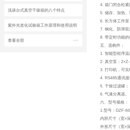
4. 箱门闭合
浅谈台式真空干燥箱的八个特点
5. 储存、加
6. 长方体工作
紫外光老化试验箱工作原理和使用说明
7. 钢化、防
8. 带定时功
查看全部
五、
选购件：
1. 智能型程
2. 真空泵：2×Z-
3. 打印机，可
4. RS485
5. 干燥过滤罐；
6. 气液分离器。
六、
型号规格：
1.型号：DZF-60
内胆尺寸（宽×深×
外形尺寸（宽×深×