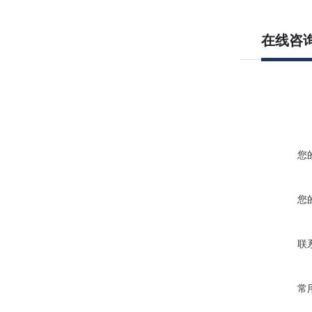
在线咨
您
您
联
常