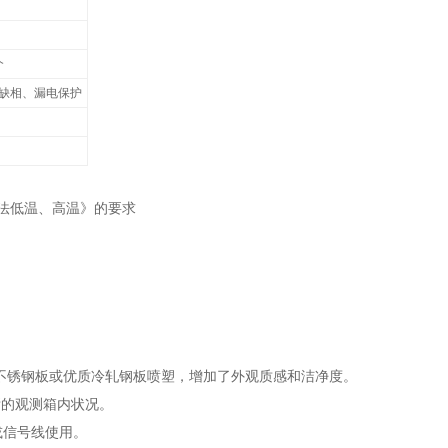
个
缺相、漏电保护
方法低温、高温》的要求
拉丝不锈钢板或优质冷轧钢板喷塑，增加了外观质感和洁净度。
晰的观测箱内状况。
或信号线使用。