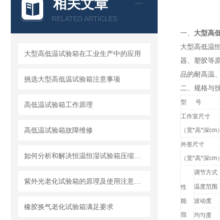
相关文章
RELATED ARTICLES
一、
大型高
大型高低温
大型高低温试验箱在工业生产中的应用
器、塑胶等
品的耐高温
挑选大型高低温试验箱注意事项
二、
规格与
型 号
高低温试验箱工作原理
工作室尺寸
高低温试验箱故障维修
（
宽*高*深cm
外形尺寸
如何分析和解决恒温恒湿试验箱压缩机噪音故障的问题
（
宽*高*深cm
调节方式
紫外光老化试验箱的原理及使用注意事项
温度范围
性
能
波动度
橡胶换气老化试验箱满足要求
指
均匀度