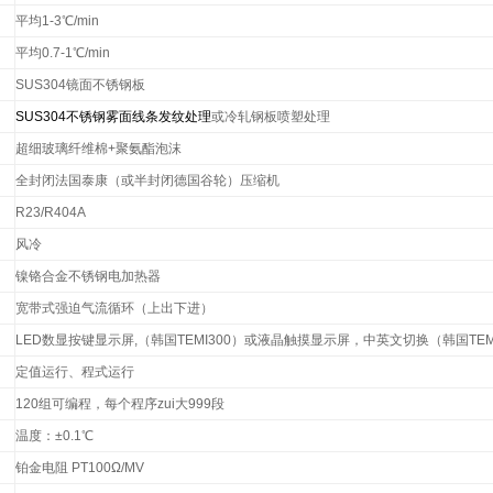
平均1-3℃/min
平均0.7-1℃/min
SUS304
镜面不锈钢板
SUS304
不锈钢雾面线条发纹处理
或冷轧钢板喷塑处理
超细玻璃纤维棉+聚氨酯泡沫
全封闭法国泰康（或半封闭德国谷轮）压缩机
R23/R404A
风冷
镍铬合金不锈钢电加热器
宽带式强迫气流循环（上出下进）
LED
数显按键显示屏,（韩国TEMI300）或液晶触摸显示屏，中英文切换（韩国TEMI
定值运行、程式运行
120
组可编程，每个程序zui大999段
温度：±0.1℃
铂金电阻 PT100Ω/MV