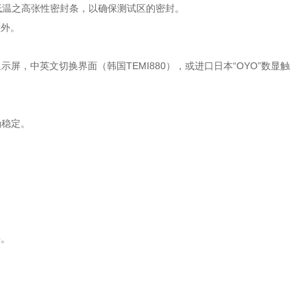
高低温之高张性密封条，以确保测试区的密封。
意外。
示屏，中英文切换界面（韩国TEMI880），或进口日本“OYO”数显触
确稳定。
。
快。