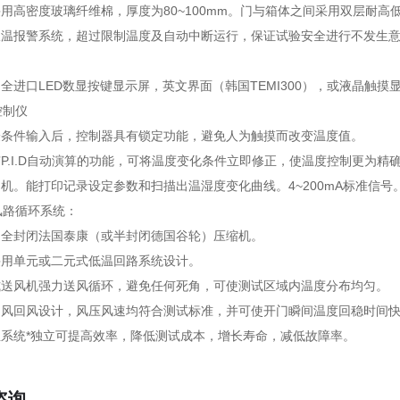
采用高密度玻璃纤维棉，厚度为80~100mm。门与箱体之间采用双层耐
立限温报警系统，超过限制温度及自动中断运行，保证试验安全进行不发生
：
用全进口LED数显按键显示屏，英文界面（韩国TEMI300），或液晶触摸显
控制仪
验条件输入后，控制器具有锁定功能，避免人为触摸而改变温度值。
有P.I.D自动演算的功能，可将温度变化条件立即修正，使温度控制更为精
印机。能打印记录设定参数和扫描出温湿度变化曲线。4~200mA标准信号
风路循环系统：
用全封闭法国泰康（或半封闭德国谷轮）压缩机。
采用单元或二元式低温回路系统设计。
式送风机强力送风循环，避免任何死角，可使测试区域内温度分布均匀。
环出风回风设计，风压风速均符合测试标准，并可使开门瞬间温度回稳时间
温系统*独立可提高效率，降低测试成本，增长寿命，减低故障率。
咨询