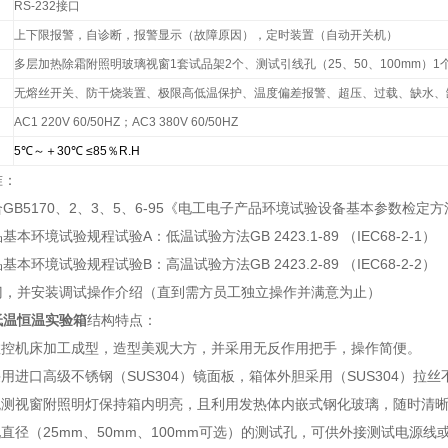
RS-232
接口
上下限报警，自诊断，报警显示（故障原因），定时装置（自动开关机）
多层加热除霜附照明玻璃视窗1套试品架2个、测试引线孔（25、50、100mm）1
无熔丝开关、防干烧装置、极限高低温保护、温度偏差报警、超压、过载、缺水、
AC1 220V 60/50HZ
；AC3 380V 60/50HZ
5
℃
～＋30
℃
≤85
％R.H
准：
GB5170、2、3、5、6-95《电工电子产品环境试验设备基本参数检定
本环境试验规程试验A：低温试验方法GB 2423.1-89 （IEC68-2-1）
本环境试验规程试验B：高温试验方法GB 2423.2-89 （IEC68-2-2）
门，并安装调试操作介绍（直到需方员工独立操作并满意为止）
低温恒温实验箱
结构特点：
数控机床加工成型，造型美观大方，并采用无反作用把手，操作简便。
采用进口高级不锈钢（SUS304）镜面板，箱体外胆采用（SUS304）
型观测视窗附照明灯保持箱内明亮，且利用发热体内嵌式钢化玻璃，随时清
配直径（25mm、50mm、100mm可选）的测试孔，可供外接测试电源线