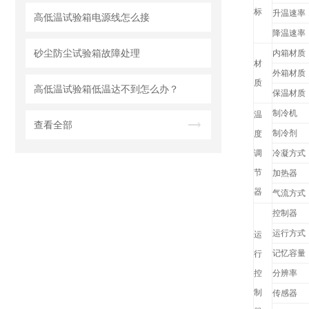
标
升温速率
高低温试验箱电源线怎么接
降温速率
砂尘防尘试验箱故障处理
内箱材质
材
外箱材质
质
高低温试验箱低温达不到怎么办？
保温材质
制冷机
温
查看全部
制冷剂
度
调
冷凝方式
节
加热器
器
气流方式
控制器
运行方式
运
记忆容量
行
控
分辨率
制
传感器