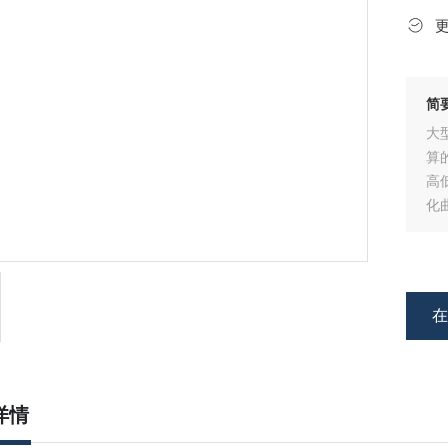
简
大
算
高
化
详情