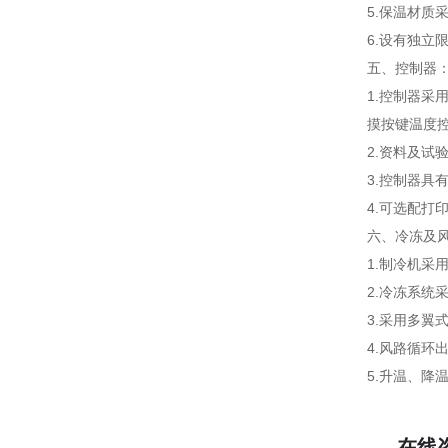
5.保温材质
6.设有独
五、控制器
1.控制器采
摸按键温度
2.资料及试
3.控制器具
4.可选配打
六、冷冻及
1.制冷机采
2.冷冻系统
3.采用多翼
4.风路循
5.升温、降
在线