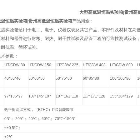
大型高低温恒温实验箱|贵州高
低温恒温实验箱|贵州高低温恒温实验箱
产品用途：
恒温实验箱适用于电工、电子、仪器仪表及其它产品、零部件及材料在高
原材料和器件进行耐寒、耐热、耐干性试验及品管工程的可靠性测试设备；
、耐低温、循环试验。
技术参数：
HT/GDW-80
HT/GDW-150
HT/GDW-225
HT/GDW-408
HT/GDW-800
H
40*50*40
50*60*50
50*75*60
60*85*80
100*100*80
1
）
97*136*97
107*145*107
107*161*118
117*171*128
155*184*129
1
）
热平衡调温方式，（
BTHC
）PID智能调节
0
℃；-20℃；-40℃；-60℃；-70℃~150℃
≤±0.5
℃；
±2
℃