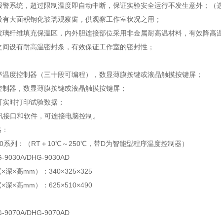
温报警系统，超过限制温度即自动中断，保证实验安全运行不发生意外；（
箱设有大面积钢化玻璃观察窗，供观察工作室状况之用；
细玻璃纤维填充保温区，内外胆连接部位采用非金属耐高温材料，有效降高
壳之间设有耐高温密封条，有效保证工作室的密封性；
：
程序温度控制器（三十段可编程），数显薄膜按键或液晶触摸按键屏；
温控制器，数显薄膜按键或液晶触摸按键屏；
，可实时打印试验数据；
85通讯接口和软件，可连接电脑控制。
格：
00系列：（RT＋10℃～250℃，带D为智能型程序温度控制器）
9030A/DHG-9030AD
深×高mm）：340×325×325
深×高mm）：625×510×490
9070A/DHG-9070AD