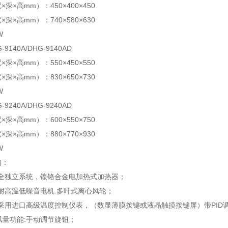
深×高mm）：450×400×450
深×高mm）：740×580×630
W
9140A/DHG-9140AD
深×高mm）：550×450×550
深×高mm）：830×650×730
W
9240A/DHG-9240AD
深×高mm）：600×550×750
深×高mm）：880×770×930
W
构：
统:全独立系统，镍铬合金电加热式加热器；
统:耐高温低噪音电机.多叶式离心风轮；
统:采用进口高级温度控制仪表，（数显薄膜按键或液晶触摸按键屏）带PI
）风量功能:手动调节旋钮；