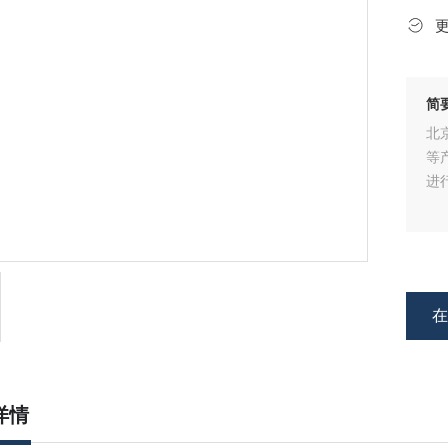
简
北
等
进
详情