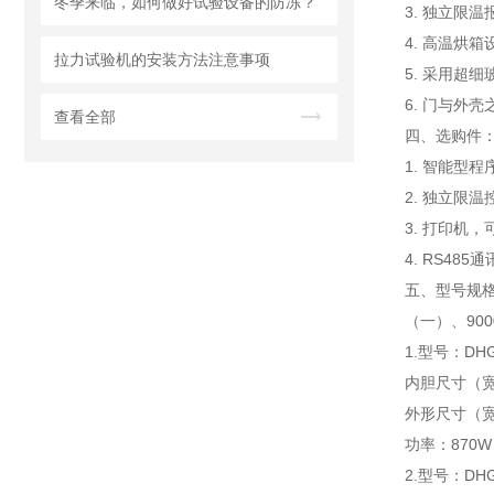
冬季来临，如何做好试验设备的防冻？
3. 独立限
4. 高温烘
拉力试验机的安装方法注意事项
5. 采用超
6. 门与外
查看全部
四、选购件
1. 智能型
2. 独立限
3. 打印机
4. RS4
五、型号规
（一）、90
1.型号：DHG-
内胆尺寸（宽×
外形尺寸（宽×
功率：870W
2.型号：DHG-