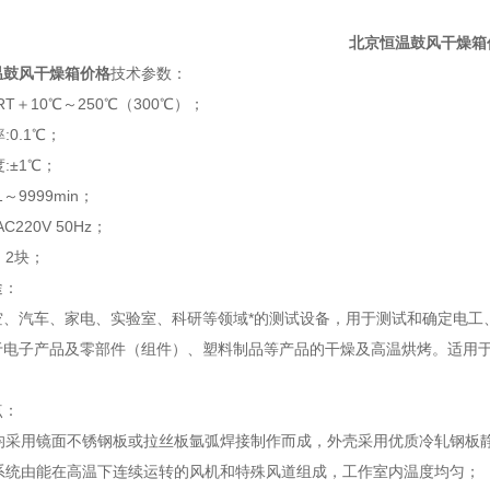
北京恒温鼓风干燥箱
温鼓风干燥箱价格
技术参数：
:RT＋10℃～250℃（300℃）；
:0.1℃；
度:±1℃；
1～9999min；
C220V 50Hz；
：2块；
途：
空、汽车、家电、实验室、科研等领域*的测试设备，用于测试和确定电工
于电子产品及零部件（组件）、塑料制品等产品的干燥及高温烘烤。适用
点：
胆均采用镜面不锈钢板或拉丝板氩弧焊接制作而成，外壳采用优质冷轧钢板
环系统由能在高温下连续运转的风机和特殊风道组成，工作室内温度均匀；