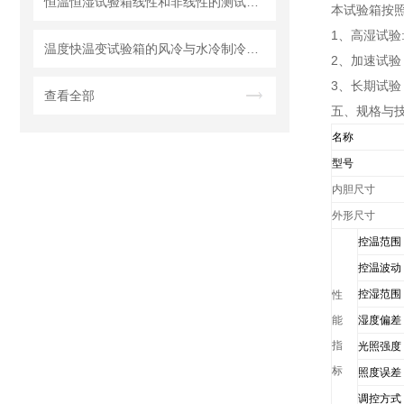
恒温恒湿试验箱线性和非线性的测试区别
本试验箱按照2
1、高湿试验:25
温度快温变试验箱的风冷与水冷制冷系统的解析
2、加速试验：4
3、长期试验：2
查看全部
五、规格与
名称
型号
内胆尺寸
外形尺寸
控温范围
控温波动
控湿范围
性
能
湿度偏差
指
光照强度
标
照度误差
调控方式