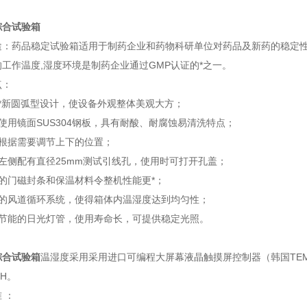
综合试验箱
途：药品稳定试验箱适用于制药企业和药物科研单位对药品及新药的稳定
工作温度,湿度环境是制药企业通过GMP认证的*之一。
点：
*新圆弧型设计，使设备外观整体美观大方；
使用镜面SUS304钢板，具有耐酸、耐腐蚀易清洗特点；
品架可根据需要调节上下的位置；
作室左侧配有直径25mm测试引线孔，使用时可打开孔
的门磁封条和保温材料令整机性能更*；
理的风道循环系统，使得箱体内温湿度达到均匀性；
质节能的日光灯管，使用寿命长，可提供稳定光照。
：
综合试验箱
温湿度采用采用进口可编程大屏幕液晶触摸屏控制器（韩国TEM
RH。
 ：