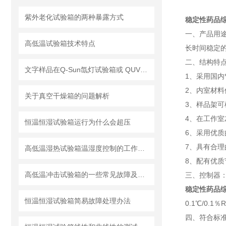
紫外老化试验箱的两种暴露方式
稳定性药品
一、产品用
高低温试验箱技术特点
长时间稳定的
二、结构特
文字样品在Q-Sun氙灯试验箱或 QUV耐侯试验箱中多少小时的测试相当于户外曝晒一年？
1、采用国内
2、内室材料
关于真空干燥箱的问题解析
3、样
4、在工
恒温恒湿试验箱运行为什么会超压
6、采用优质
7、具有合
高低温湿热试验箱温湿度控制的工作原理
8、配有优
高低温冲击试验箱的一些常见故障及排除方法
三、控制器
稳定性药品
恒温恒湿试验箱简易故障处理办法
0.1℃/0.1％
四、符合标准