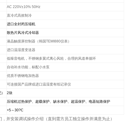
AC 220V±10% 50Hz
直冷式高效制冷
进口全封闭压缩机
散热片风冷式冷却器
液晶触摸屏控制器（韩国TEMI880仪表）
进口温湿度变送器
低噪音电机，不锈钢多翼式离心风轮，合理的风道单循环
自动补水功能，标配小水泵
优质不锈钢电加热器
可连接国产品牌或进口温湿度有纸记录仪
配）
2
块
压缩机过热保护、超载保护、缺水保护、超温保护、电器短路保护
+5
～30
?
C
门，并安装调试操作介绍（直到需方员工独立操作并满意为止）