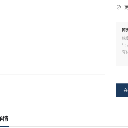
简
稳
*
有
详情