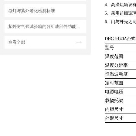
4、高温烘箱设
氙灯与紫外老化检测标准
5、采用超细玻
6、门与外壳之
紫外耐气候试验箱的各组成部件功能特点分享
DHG-9140A
查看全部
型号
温度范围
温度分辨率
恒温波动度
定时范围
电源电压
载物托架
内胆尺寸
外形尺寸