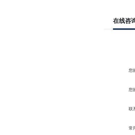
在线咨
您
您
联
常