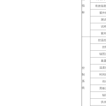
指
有效辐
标
紫外
测
试
紫
控温
控
辐照
暴
温度
控
制
时间
系
传
统
黑板
辐
供