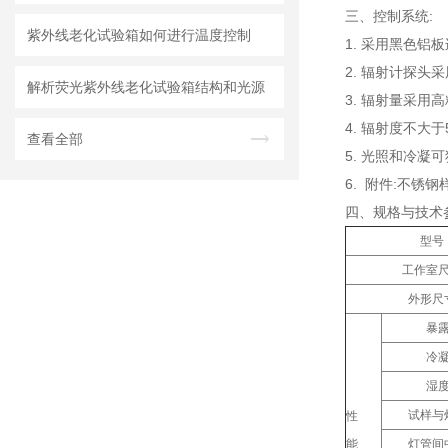
三、
控制系统:
紫外线老化试验箱如何进行温度控制
1. 采用黑色
2. 辐射计探头
解析荧光紫外线老化试验箱结构和光源
3. 辐射量采用
4. 辐射度不大于
查看全部
5. 光照和冷
6. 附件
:不锈钢
四、规格与技术
型号
工作室
外形尺
暴
冷
湿
试样与
性
能
灯管间