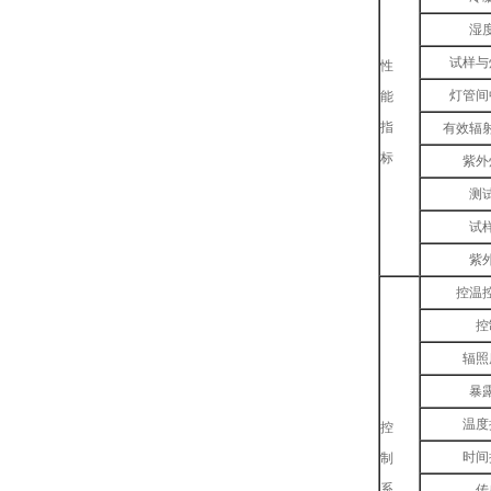
湿
试样与
性
灯管间
能
指
有效辐
标
紫外
测
试
紫
控温
控
辐照
暴
温度
控
时间
制
系
传