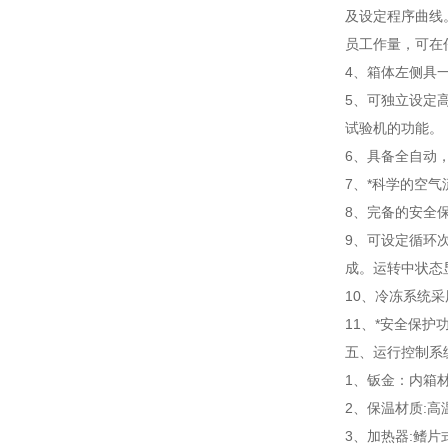
及设定程序曲线。
员工作量，可在
4、箱体左侧具
5、可独立设定
试验机的功能。
6、具备全自动，
7、*科学的空
8、完备的安全
9、可设定循环
成。运转中状态
10、冷冻系统采
11、*安全保
五、运行控制系
1、钣金：内箱材
2、保温材质:高
3、加热器:鳍片