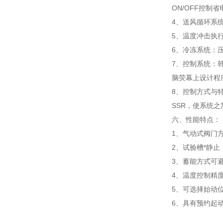
ON/OFF控制省
4、送风循环系统
5、温度冲击执
6、冷冻系统：压
7、控制系统：韩
脑荧幕上设计程
8、控制方式与特
SSR，使系统
六、性能特点：
1、气动式阀门
2、试验槽*静
3、蓄能方式可
4、温度控制精
5、可选择始动
6、具有预约起