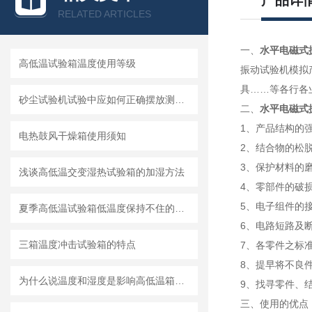
产品详
RELATED ARTICLES
一、
水平电磁式
高低温试验箱温度使用等级
振动试验机模拟
具……等各行各
砂尘试验机试验中应如何正确摆放测试样品
二、
水平电磁式
1、产品结构的
电热鼓风干燥箱使用须知
2、结合物的松
3、保护材料的
浅谈高低温交变湿热试验箱的加湿方法
4、零部件的破
5、电子组件的
夏季高低温试验箱低温度保持不住的制冷故障分析
6、电路短路及
三箱温度冲击试验箱的特点
7、各零件之标
8、提早将不良
为什么说温度和湿度是影响高低温箱仪器性能的重要因素
9、找寻零件、
三、使用
的优点